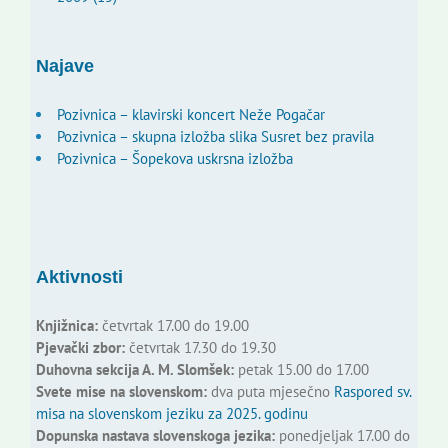
Najave
Pozivnica – klavirski koncert Neže Pogačar
Pozivnica – skupna izložba slika Susret bez pravila
Pozivnica – Šopekova uskrsna izložba
Aktivnosti
Knjižnica:
četvrtak 17.00 do 19.00
Pjevački zbor:
četvrtak 17.30 do 19.30
Duhovna sekcija A. M. Slomšek:
petak 15.00 do 17.00
Svete mise na slovenskom:
dva puta mjesečno
Raspored sv.
misa na slovenskom jeziku za 2025. godinu
Dopunska nastava slovenskoga jezika:
ponedjeljak 17.00 do