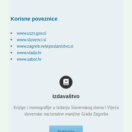
Korisne poveznice
www.uszs.gov.si
www.slovenci.si
www.zagreb.veleposlanistvo.si
www.vlada.hr
www.sabor.hr
Izdavaštvo
Knjige i monografije u izdanju Slovenskog doma i Vijeća
slovenske nacionalne manjine Grada Zagreba
Opširnije