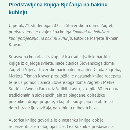
Predstavljena knjiga Sjećanja na bakinu
Korisne informacije
kuhinju
U petak, 21. studenoga 2025. u Slovenskom domu Zagreb,
predstavljena je dvojezična knjiga
Spomini na babičino
kuhinjo/Sjećanja na bakinu kuhinju
, autorice Marjete Trkman
Kravar.
Strastvena kuharica i sakupljačica tradicijskih kuharskih
knjiga iz cijeloga svijeta, inače članica Slovenskoga doma
Zagreb i Vijeća slovenske nacionalne manjine Grada Zagreba,
Marjeta Trkman Kravar, predložila je nastanak knjige recepata
te je uz pomoć članica Slovenskoga doma Zagreb i Metke
Starič iz Zavoda Parnas iz Velikih Lašča, sakupila 60 recepata
tradicionalnih slovenskih jela za blagdane, obiteljske
praznike i druge prigode, a koji ih podsjećaju na obiteljski
dom i tradiciju zavičaja, na kuhinju njihovih baka.
Autorica knjige govorila je o nastanku knjige, dok je
recenzentica, etnologinja dr. sc. Lea Kužnik – predavačica