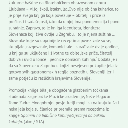
kulturne baštine na Biotehničkom obrazovnom centru
Ljubljana – Višoj školi, istaknula: „Ovo nije obična kuharica, to
je prije svega knjiga koja povezuje – obitelji i priče iz
prošlosti i sadašnjosti, tako da u njoj ima puno emocija i puno
suradnje. Zapravo, to je knjiga identiteta, identiteta
Slovenaca koji žive ovdje u Zagrebu, i to je njena suština …
Slovenke koje su doprinijele receptima povezivale su se,
skupljale, razgovarale, komunicirale i surađivale dvije godine,
u knjigu su uključene i životne te obiteljske priče, čitatelj
dobiva i uvid u lonce i pećnice domaćih kuhinja.“ Dodala je i
da su Slovenke u Zagrebu u knjizi nesvjesno prikupile jela iz
gotovo svih gastronomskih regija poznatih u Sloveniji jer i
same potječu iz različitih krajevima Slovenije.
Promocija knjige bila je obogaćena glazbenim točkama
studenata zagrebačke Muzičke akademije, Neže Pogačar i
Tome Zadre. Mnogobrojni posjetitelji mogli su na kraju kušati
neka jela koja su članice pripremile prema receptima iz
knjige
Spomini na babičino kuhinjo/Sjećanja na bakinu
kuhinju.
(akm / STA)