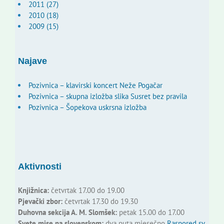
2011 (27)
2010 (18)
2009 (15)
Najave
Pozivnica – klavirski koncert Neže Pogačar
Pozivnica – skupna izložba slika Susret bez pravila
Pozivnica – Šopekova uskrsna izložba
Aktivnosti
Knjižnica:
četvrtak 17.00 do 19.00
Pjevački zbor:
četvrtak 17.30 do 19.30
Duhovna sekcija A. M. Slomšek:
petak 15.00 do 17.00
Svete mise na slovenskom:
dva puta mjesečno
Raspored sv.