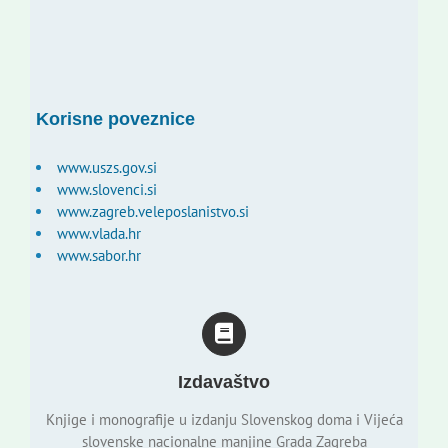
Korisne poveznice
www.uszs.gov.si
www.slovenci.si
www.zagreb.veleposlanistvo.si
www.vlada.hr
www.sabor.hr
Izdavaštvo
Knjige i monografije u izdanju Slovenskog doma i Vijeća
slovenske nacionalne manjine Grada Zagreba