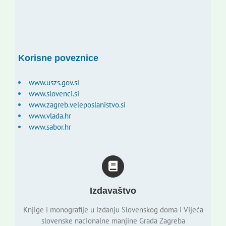
Korisne poveznice
www.uszs.gov.si
www.slovenci.si
www.zagreb.veleposlanistvo.si
www.vlada.hr
www.sabor.hr
Izdavaštvo
Knjige i monografije u izdanju Slovenskog doma i Vijeća
slovenske nacionalne manjine Grada Zagreba