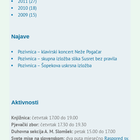
2011 (27)
2010 (18)
2009 (15)
Najave
Pozivnica – klavirski koncert Neže Pogačar
Pozivnica – skupna izložba slika Susret bez pravila
Pozivnica – Šopekova uskrsna izložba
Aktivnosti
Knjižnica:
četvrtak 17.00 do 19.00
Pjevački zbor:
četvrtak 17.30 do 19.30
Duhovna sekcija A. M. Slomšek:
petak 15.00 do 17.00
Svete mise na slovenskom:
dva puta mjesečno
Raspored sv.