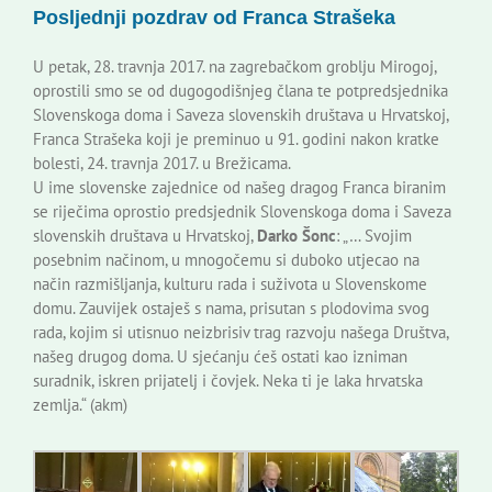
Posljednji pozdrav od Franca Strašeka
Korisne informacije
U petak, 28. travnja 2017. na zagrebačkom groblju Mirogoj,
oprostili smo se od dugogodišnjeg člana te potpredsjednika
Slovenskoga doma i Saveza slovenskih društava u Hrvatskoj,
Franca Strašeka koji je preminuo u 91. godini nakon kratke
bolesti, 24. travnja 2017. u Brežicama.
U ime slovenske zajednice od našeg dragog Franca biranim
se riječima oprostio predsjednik Slovenskoga doma i Saveza
slovenskih društava u Hrvatskoj,
Darko Šonc
: „… Svojim
posebnim načinom, u mnogočemu si duboko utjecao na
način razmišljanja, kulturu rada i suživota u Slovenskome
domu. Zauvijek ostaješ s nama, prisutan s plodovima svog
rada, kojim si utisnuo neizbrisiv trag razvoju našega Društva,
našeg drugog doma. U sjećanju ćeš ostati kao izniman
suradnik, iskren prijatelj i čovjek. Neka ti je laka hrvatska
zemlja.“ (akm)