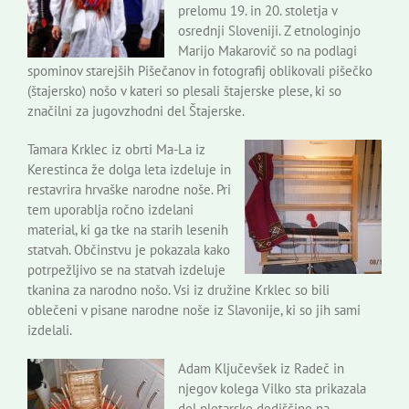
prelomu 19. in 20. stoletja v
osrednji Sloveniji. Z etnologinjo
Marijo Makarovič so na podlagi
spominov starejših Pišečanov in fotografij oblikovali pišečko
(štajersko) nošo v kateri so plesali štajerske plese, ki so
značilni za jugovzhodni del Štajerske.
Tamara Krklec iz obrti Ma-La iz
Kerestinca že dolga leta izdeluje in
restavrira hrvaške narodne noše. Pri
tem uporablja ročno izdelani
material, ki ga tke na starih lesenih
statvah. Občinstvu je pokazala kako
potrpežljivo se na statvah izdeluje
tkanina za narodno nošo. Vsi iz družine Krklec so bili
oblečeni v pisane narodne noše iz Slavonije, ki so jih sami
izdelali.
Adam Ključevšek iz Radeč in
njegov kolega Vilko sta prikazala
del pletarske dediščine na