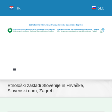
Skip
to
HR
SLO
content
Toggle
Navigation
Domov
Etnološki zakladi Slovenije in Hrvaške,
Slovenski dom, Zagreb
Novice