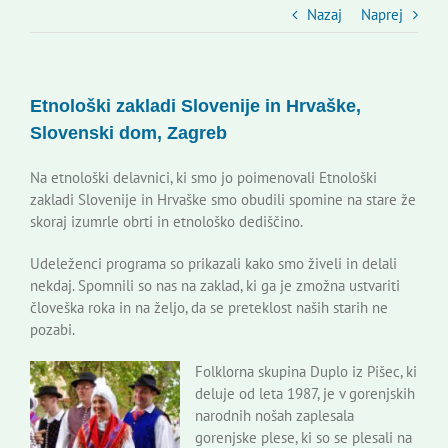
Slovenski dom Zagreb
Nazaj
Naprej
Svet
Etnološki zakladi Slovenije in Hrvaške,
Slovenski dom, Zagreb
Kontakti
Na etnološki delavnici, ki smo jo poimenovali Etnološki
zakladi Slovenije in Hrvaške smo obudili spomine na stare že
Novi odmev – naše glasilo
skoraj izumrle obrti in etnološko dediščino.
Udeleženci programa so prikazali kako smo živeli in delali
Založništvo
nekdaj. Spomnili so nas na zaklad, ki ga je zmožna ustvariti
človeška roka in na željo, da se preteklost naših starih ne
pozabi.
Koristne informacije
Folklorna skupina Duplo iz Pišec, ki
deluje od leta 1987, je v gorenjskih
narodnih nošah zaplesala
gorenjske plese, ki so se plesali na