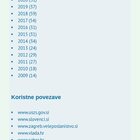
2019 (37)
2018 (59)
2017 (54)
2016 (31)
2015 (31)
2014 (34)
2013 (24)
2012 (29)
2011 (27)
2010 (18)
2009 (14)
Koristne povezave
www.uszs.gov.si
www.slovenci.si
www.zagreb.veleposlanistvo.si
www.vlada.hr
www.sabor.hr