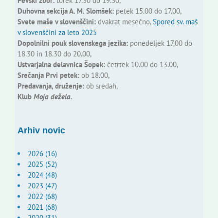
Pevski zbor:
torek 17.30 do 19.30,
Duhovna sekcija A. M. Slomšek:
petek 15.00 do 17.00,
Svete maše v slovenščini:
dvakrat mesečno,
Spored sv. maš
v slovenščini za leto 2025
Dopolnilni pouk slovenskega jezika:
ponedeljek 17.00 do
18.30 in 18.30 do 20.00,
Ustvarjalna delavnica Šopek:
četrtek 10.00 do 13.00,
Srečanja Prvi petek:
ob 18.00,
Predavanja, druženje:
ob sredah,
Klub
Moja dežela.
Arhiv novic
2026 (16)
2025 (52)
2024 (48)
2023 (47)
2022 (68)
2021 (68)
2020 (31)