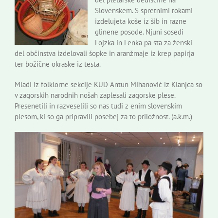
Slovenskem. S spretnimi rokami
izdelujeta koše iz šib in razne
glinene posode. Njuni sosedi
Lojzka in Lenka pa sta za ženski
del občinstva izdelovali šopke in aranžmaje iz krep papirja
ter božične okraske iz testa.
Mladi iz folklorne sekcije KUD Antun Mihanović iz Klanjca so
v zagorskih narodnih nošah zaplesali zagorske plese.
Presenetili in razveselili so nas tudi z enim slovenskim
plesom, ki so ga pripravili posebej za to priložnost. (a.k.m.)