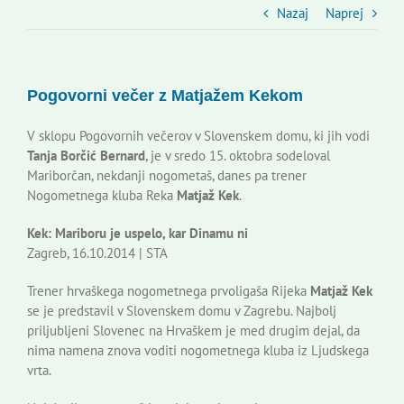
Slovenski dom Zagreb
Nazaj
Naprej
Svet
Pogovorni večer z Matjažem Kekom
Kontakti
V sklopu Pogovornih večerov v Slovenskem domu, ki jih vodi
Tanja Borčić Bernard
, je v sredo 15. oktobra sodeloval
Mariborčan, nekdanji nogometaš, danes pa trener
Novi odmev – naše glasilo
Nogometnega kluba Reka
Matjaž Kek
.
Kek: Mariboru je uspelo, kar Dinamu ni
Založništvo
Zagreb, 16.10.2014 | STA
Trener hrvaškega nogometnega prvoligaša Rijeka
Matjaž Kek
Koristne informacije
se je predstavil v Slovenskem domu v Zagrebu. Najbolj
priljubljeni Slovenec na Hrvaškem je med drugim dejal, da
nima namena znova voditi nogometnega kluba iz Ljudskega
vrta.