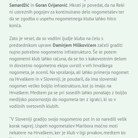
Samardžić
in
Goran Cvijanović
. Hkrati je povedal, da na Reki
ni ustreznih pogojev za kontinuirano delo nogometašev ter
da se zgodba o uspehu nogometnega kluba lahko hitro
konča.
Zato je vesel, da so vodilni ljudje kluba na čelu s
predsednikom uprave
Damirjem Miškovićem
začeli graditi
nujno potrebno nogometno infrastrukturo. Še le potem
nogometni klub lahko računa, da se bo s kakovostnim delom
in dovzetno nogometno ekipo uvrstil v vrh hrvaškega
nogometa, je ocenil. Na vprašanja, ali lahko primerja nogomet
na Hrvaškem in v Sloveniji, je poudaril, da ima slovenski
nogomet veliko boljšo infrastrukturo, kot jo imajo na
Hrvaškem. Medtem pa se pri sosedih lahko ponašajo z boljšo
medijsko pozornostjo do nogometa ter z igralci, ki so v
vodilnih svetovnih klubih.
“V Sloveniji gradijo svojo nogometno pot in so naredili velik
korak naprej. Uspeh nogometašev Maribora močno moti
nekatere na Hrvaškem, ker je klub v ligi prvakov, medtem ko