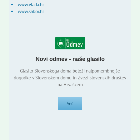
www.vlada.hr
www.sabor.hr
Novi odmev - naše glasilo
Glasilo Slovenskega doma beleži najpomembnejše
dogodke v Slovenskem domu in Zvezi slovenskih društev
na Hrvaškem
Več