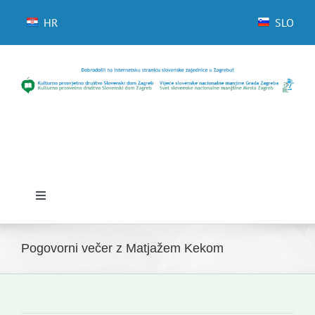
Skip
to
HR
SLO
content
Toggle
Navigation
Domov
Pogovorni večer z Matjažem Kekom
Novice