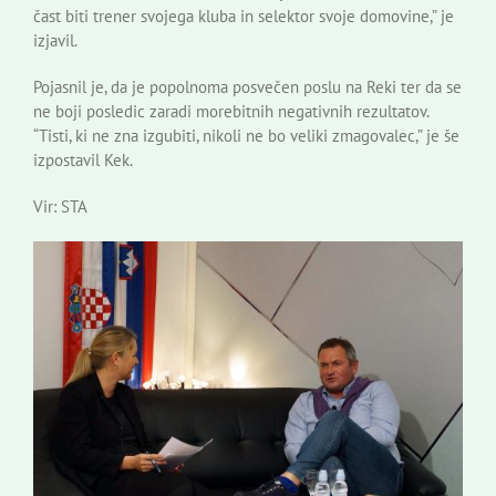
čast biti trener svojega kluba in selektor svoje domovine,” je
izjavil.
Pojasnil je, da je popolnoma posvečen poslu na Reki ter da se
ne boji posledic zaradi morebitnih negativnih rezultatov.
“Tisti, ki ne zna izgubiti, nikoli ne bo veliki zmagovalec,” je še
izpostavil Kek.
Vir: STA