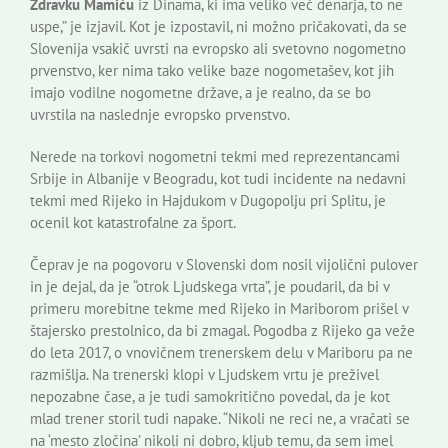
Zdravku Mamiću
iz Dinama, ki ima veliko več denarja, to ne
uspe,” je izjavil. Kot je izpostavil, ni možno pričakovati, da se
Slovenija vsakič uvrsti na evropsko ali svetovno nogometno
prvenstvo, ker nima tako velike baze nogometašev, kot jih
imajo vodilne nogometne države, a je realno, da se bo
uvrstila na naslednje evropsko prvenstvo.
Nerede na torkovi nogometni tekmi med reprezentancami
Srbije in Albanije v Beogradu, kot tudi incidente na nedavni
tekmi med Rijeko in Hajdukom v Dugopolju pri Splitu, je
ocenil kot katastrofalne za šport.
Čeprav je na pogovoru v Slovenski dom nosil vijolični pulover
in je dejal, da je “otrok Ljudskega vrta”, je poudaril, da bi v
primeru morebitne tekme med Rijeko in Mariborom prišel v
štajersko prestolnico, da bi zmagal. Pogodba z Rijeko ga veže
do leta 2017, o vnovičnem trenerskem delu v Mariboru pa ne
razmišlja. Na trenerski klopi v Ljudskem vrtu je preživel
nepozabne čase, a je tudi samokritično povedal, da je kot
mlad trener storil tudi napake. “Nikoli ne reci ne, a vračati se
na ‘mesto zločina’ nikoli ni dobro, kljub temu, da sem imel