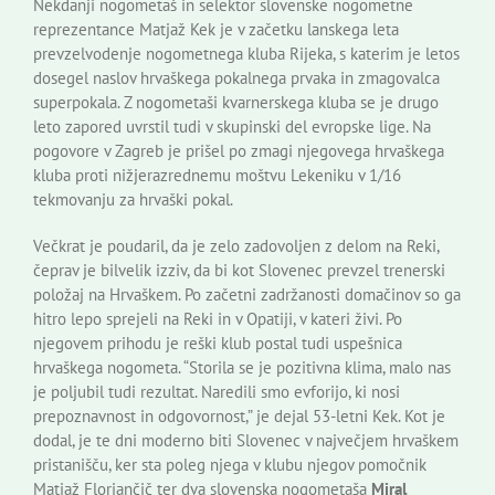
Nekdanji nogometaš in selektor slovenske nogometne
reprezentance Matjaž Kek je v začetku lanskega leta
prevzelvodenje nogometnega kluba Rijeka, s katerim je letos
dosegel naslov hrvaškega pokalnega prvaka in zmagovalca
superpokala. Z nogometaši kvarnerskega kluba se je drugo
leto zapored uvrstil tudi v skupinski del evropske lige. Na
pogovore v Zagreb je prišel po zmagi njegovega hrvaškega
kluba proti nižjerazrednemu moštvu Lekeniku v 1/16
tekmovanju za hrvaški pokal.
Večkrat je poudaril, da je zelo zadovoljen z delom na Reki,
čeprav je bilvelik izziv, da bi kot Slovenec prevzel trenerski
položaj na Hrvaškem. Po začetni zadržanosti domačinov so ga
hitro lepo sprejeli na Reki in v Opatiji, v kateri živi. Po
njegovem prihodu je reški klub postal tudi uspešnica
hrvaškega nogometa. “Storila se je pozitivna klima, malo nas
je poljubil tudi rezultat. Naredili smo evforijo, ki nosi
prepoznavnost in odgovornost,” je dejal 53-letni Kek. Kot je
dodal, je te dni moderno biti Slovenec v največjem hrvaškem
pristanišču, ker sta poleg njega v klubu njegov pomočnik
Matjaž Floriančič ter dva slovenska nogometaša
Miral