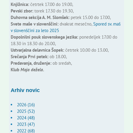
Knjižnica:
četrtek 17.00 do 19.00,
Pevski zbor:
torek 17.30 do 19.30,
Duhovna sekcija A. M. Slomšek:
petek 15.00 do 17.00,
Svete maše v slovenščini:
dvakrat mesečno,
Spored sv. maš
v slovenščini za leto 2025
Dopolnilni pouk slovenskega jezika:
ponedeljek 17.00 do
18.30 in 18.30 do 20.00,
Ustvarjalna delavnica Šopek:
četrtek 10.00 do 13.00,
Srečanja Prvi petek:
ob 18.00,
Predavanja, druženje:
ob sredah,
Klub
Moja dežela.
Arhiv novic
2026 (16)
2025 (52)
2024 (48)
2023 (47)
2022 (68)