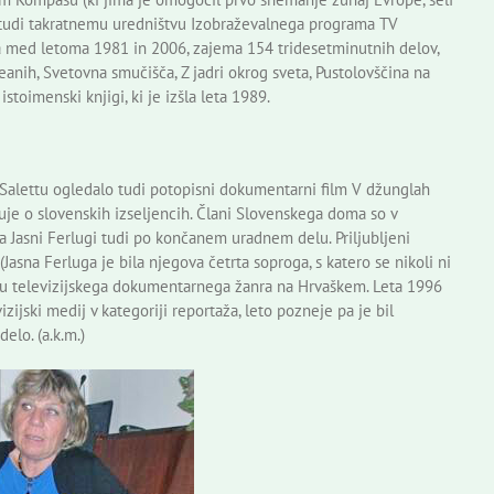
in tudi takratnemu uredništvu Izobraževalnega programa TV
jala med letoma 1981 in 2006, zajema 154 tridesetminutnih delov,
ceanih, Svetovna smučišča, Z jadri okrog sveta, Pustolovščina na
stoimenski knjigi, ki je izšla leta 1989.
 Salettu ogledalo tudi potopisni dokumentarni film V džunglah
duje o slovenskih izseljencih. Člani Slovenskega doma so v
a Jasni Ferlugi tudi po končanem uradnem delu. Priljubljeni
a (Jasna Ferluga je bila njegova četrta soproga, s katero se nikoli ni
toju televizijskega dokumentarnega žanra na Hrvaškem. Leta 1996
zijski medij v kategoriji reportaža, leto pozneje pa je bil
elo. (a.k.m.)