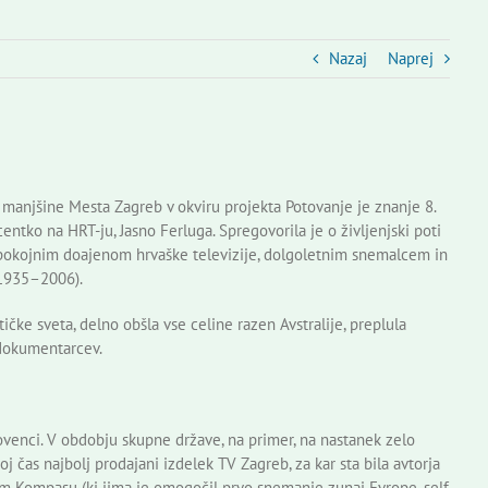
Nazaj
Naprej
anjšine Mesta Zagreb v okviru projekta Potovanje je znanje 8.
entko na HRT-ju, Jasno Ferluga. Spregovorila je o življenjski poti
, pokojnim doajenom hrvaške televizije, dolgoletnim snemalcem in
(1935–2006).
ičke sveta, delno obšla vse celine razen Avstralije, preplula
 dokumentarcev.
ovenci. V obdobju skupne države, na primer, na nastanek zelo
oj čas najbolj prodajani izdelek TV Zagreb, za kar sta bila avtorja
em Kompasu (ki jima je omogočil prvo snemanje zunaj Evrope, self