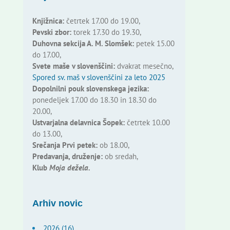
Knjižnica:
četrtek 17.00 do 19.00,
Pevski zbor:
torek 17.30 do 19.30,
Duhovna sekcija A. M. Slomšek:
petek 15.00
do 17.00,
Svete maše v slovenščini:
dvakrat mesečno,
Spored sv. maš v slovenščini za leto 2025
Dopolnilni pouk slovenskega jezika:
ponedeljek 17.00 do 18.30 in 18.30 do
20.00,
Ustvarjalna delavnica Šopek:
četrtek 10.00
do 13.00,
Srečanja Prvi petek:
ob 18.00,
Predavanja, druženje:
ob sredah,
Klub
Moja dežela.
Arhiv novic
2026 (16)