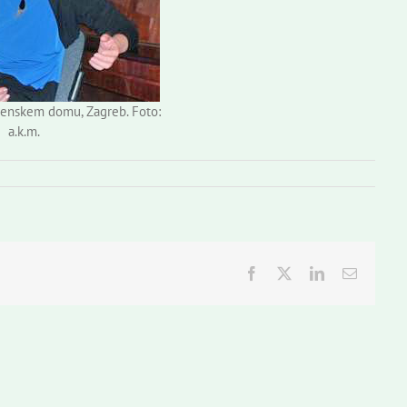
venskem domu, Zagreb. Foto:
a.k.m.
Facebook
Twitter
LinkedIn
Email