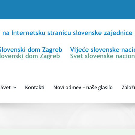
Svet
Kontakti
Novi odmev – naše glasilo
Založ