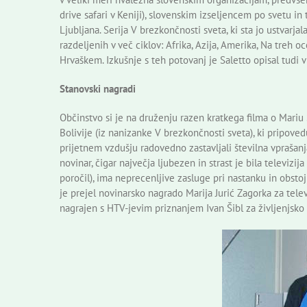
drive safari v Keniji), slovenskim izseljencem po svetu 
Ljubljana. Serija V brezkončnosti sveta, ki sta jo ustvar
razdeljenih v več ciklov: Afrika, Azija, Amerika, Na treh o
Hrvaškem. Izkušnje s teh potovanj je Saletto opisal tudi v i
Stanovski nagradi
Občinstvo si je na druženju razen kratkega filma o Mariu
Bolivije (iz nanizanke V brezkončnosti sveta), ki pripove
prijetnem vzdušju radovedno zastavljali številna vprašanj
novinar, čigar največja ljubezen in strast je bila televizij
poročil), ima neprecenljive zasluge pri nastanku in obs
je prejel novinarsko nagrado Marija Jurić Zagorka za televi
nagrajen s HTV-jevim priznanjem Ivan Šibl za življenjsko d