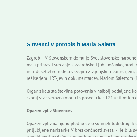
Slovenci v potopisih Maria Saletta
Zagreb – V Slovenskem domu je Svet slovenske narodne m
maja pripravil srečanje z zagrebško Ljubljančanko, produc
in tridesetletnem delu s svojim življenjskim partnerjem
režiserjem HRT-jevih dokumentarcev, Mariom Salettom 
Organizirala sta številna potovanja v najbolj oddaljene kot
skoraj vsa svetovna morja in posnela kar 124 ur filmskih
Opazen vpliv Slovencev
Opazen vpliv na njuno plodno delo so imeli tudi drugi Sl
priljubljene nanizanke V brezkončnosti sveta, ki je bila sv
v veliki meri hvaležna slovenskim organizacijam, predvs