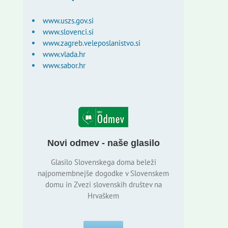
www.uszs.gov.si
www.slovenci.si
www.zagreb.veleposlanistvo.si
www.vlada.hr
www.sabor.hr
Novi odmev - naše glasilo
Glasilo Slovenskega doma beleži
najpomembnejše dogodke v Slovenskem
domu in Zvezi slovenskih društev na
Hrvaškem