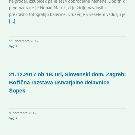
na prodaj, izkupiček pa je šel v dobrodelne namene. Dobitnik
prve nagrade je Nenad Martić, ki je žirijo navdušil s
prekrasno fotografijo balerine. Druženje v veselem vzdušju je
[...]
11. decembra 2017
Več
21.12.2017 ob 19. uri, Slovenski dom, Zagreb:
Božična razstava ustvarjalne delavnice
Šopek
9. decembra 2017
Več