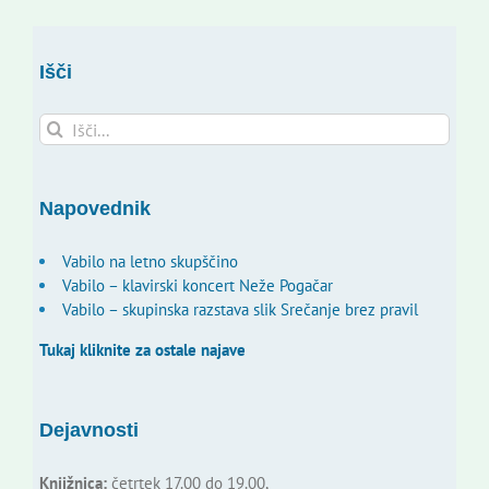
Išči
Search
for:
Napovednik
Vabilo na letno skupščino
Vabilo – klavirski koncert Neže Pogačar
Vabilo – skupinska razstava slik Srečanje brez pravil
Tukaj kliknite za ostale najave
Dejavnosti
Knjižnica:
četrtek 17.00 do 19.00,