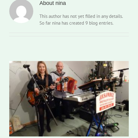
About
nina
Slovenski dom Zagreb
This author has not yet filled in any details.
So far nina has created 9 blog entries.
Svet
Kontakti
Novi odmev – naše glasilo
Založništvo
Koristne informacije