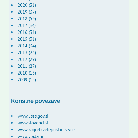
2020 (31)
2019 (37)
2018 (59)
2017 (54)
2016 (31)
2015 (31)
2014 (34)
2013 (24)
2012 (29)
2011 (27)
2010 (18)
2009 (14)
Koristne povezave
www.uszs.gov.si
www.slovenci.si
www.zagreb.veleposlanistvo.si
www.vlada.hr