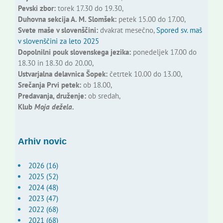
Pevski zbor:
torek 17.30 do 19.30,
Duhovna sekcija A. M. Slomšek:
petek 15.00 do 17.00,
Svete maše v slovenščini:
dvakrat mesečno,
Spored sv. maš
v slovenščini za leto 2025
Dopolnilni pouk slovenskega jezika:
ponedeljek 17.00 do
18.30 in 18.30 do 20.00,
Ustvarjalna delavnica Šopek:
četrtek 10.00 do 13.00,
Srečanja Prvi petek:
ob 18.00,
Predavanja, druženje:
ob sredah,
Klub
Moja dežela.
Arhiv novic
2026 (16)
2025 (52)
2024 (48)
2023 (47)
2022 (68)
2021 (68)