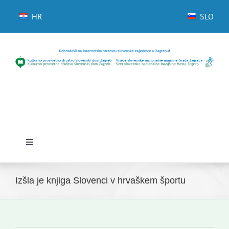
Skip
to
HR
SLO
content
Toggle
Navigation
Domov
Izšla je knjiga Slovenci v hrvaškem športu
Novice