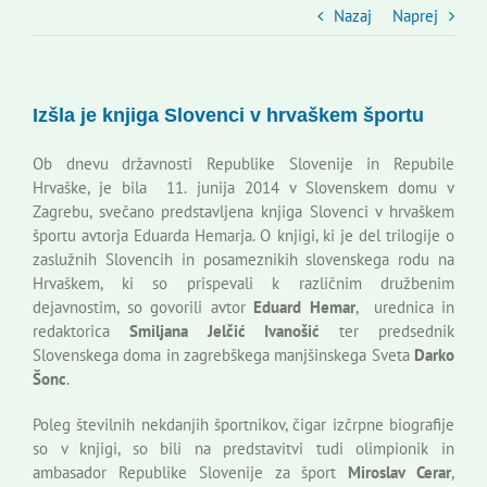
Slovenski dom Zagreb
Nazaj
Naprej
Svet
Izšla je knjiga Slovenci v hrvaškem športu
Kontakti
Ob dnevu državnosti Republike Slovenije in Repubile
Hrvaške, je bila 11. junija 2014 v Slovenskem domu v
Zagrebu, svečano predstavljena knjiga Slovenci v hrvaškem
Novi odmev – naše glasilo
športu avtorja Eduarda Hemarja. O knjigi, ki je del trilogije o
zaslužnih Slovencih in posameznikih slovenskega rodu na
Hrvaškem, ki so prispevali k različnim družbenim
Založništvo
dejavnostim, so govorili avtor
Eduard Hemar
, urednica in
redaktorica
Smiljana Jelčić Ivanošić
ter predsednik
Slovenskega doma in zagrebškega manjšinskega Sveta
Darko
Koristne informacije
Šonc
.
Poleg številnih nekdanjih športnikov, čigar izčrpne biografije
so v knjigi, so bili na predstavitvi tudi olimpionik in
ambasador Republike Slovenije za šport
Miroslav Cerar
,