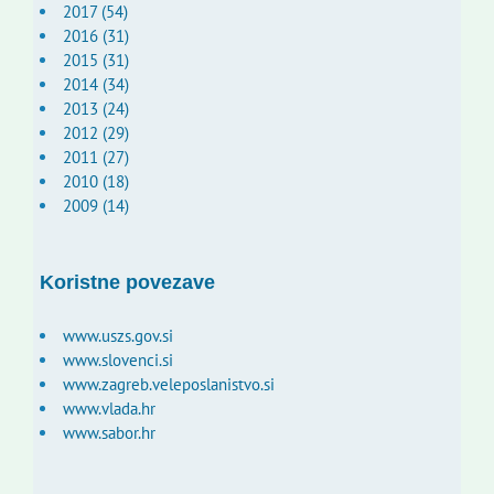
2017 (54)
2016 (31)
2015 (31)
2014 (34)
2013 (24)
2012 (29)
2011 (27)
2010 (18)
2009 (14)
Koristne povezave
www.uszs.gov.si
www.slovenci.si
www.zagreb.veleposlanistvo.si
www.vlada.hr
www.sabor.hr