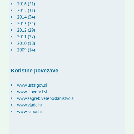
2016 (31)
2015 (31)
2014 (34)
2013 (24)
2012 (29)
2011 (27)
2010 (18)
2009 (14)
Koristne povezave
www.uszs.gov.si
www.slovenci.si
www.zagreb.veleposlanistvo.si
www.vlada.hr
www.sabor.hr