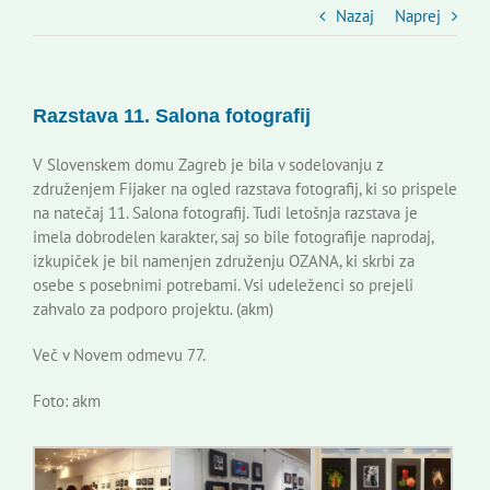
Slovenski dom Zagreb
Nazaj
Naprej
Svet
Razstava 11. Salona fotografij
Kontakti
V Slovenskem domu Zagreb je bila v sodelovanju z
združenjem Fijaker na ogled razstava fotografij, ki so prispele
na natečaj 11. Salona fotografij. Tudi letošnja razstava je
Novi odmev – naše glasilo
imela dobrodelen karakter, saj so bile fotografije naprodaj,
izkupiček je bil namenjen združenju OZANA, ki skrbi za
osebe s posebnimi potrebami. Vsi udeleženci so prejeli
Založništvo
zahvalo za podporo projektu. (akm)
Več v Novem odmevu 77.
Koristne informacije
Foto: akm