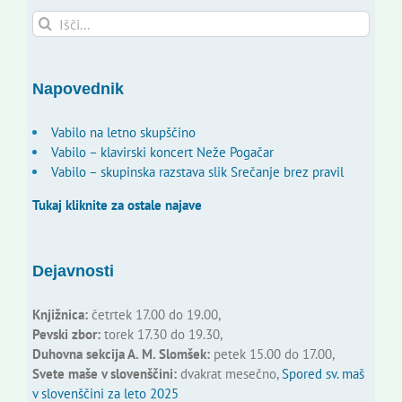
Search
for:
Napovednik
Vabilo na letno skupščino
Vabilo – klavirski koncert Neže Pogačar
Vabilo – skupinska razstava slik Srečanje brez pravil
Tukaj kliknite za ostale najave
Dejavnosti
Knjižnica:
četrtek 17.00 do 19.00,
Pevski zbor:
torek 17.30 do 19.30,
Duhovna sekcija A. M. Slomšek:
petek 15.00 do 17.00,
Svete maše v slovenščini:
dvakrat mesečno,
Spored sv. maš
v slovenščini za leto 2025