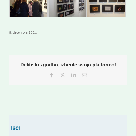
8. decembra 2021
Delite to zgodbo, izberite svojo platformo!
Facebook
Twitter
LinkedIn
Email
Išči