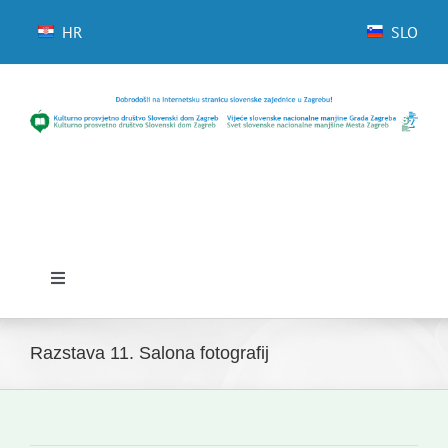
Skip
to
HR
SLO
content
Toggle
Navigation
Domov
Razstava 11. Salona fotografij
Novice