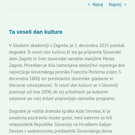
Slovenski dom Zagreb
Nazaj
Naprej
Svet
Ta veseli dan kulture
Kontakti
V Glasbeni akademiji v Zagrebu je 1. decembra 2025 potekal
dogodek
Ta veseli dan kulture
, ki sta ga pripravila Slovenski
dom Zagreb in Svet slovenske narodne manjšine Mesta
Novi odmev – naše glasilo
Zagreb. Prireditev je bila namenjena obeležitvi rojstnega dne
največjega slovenskega pesnika Franceta Prešerna (rojen 3.
decembra 1800) ter predstavitvi slovenske glasbene in
Založništvo
literarne ustvarjalnosti.
Ta veseli dan kulture
se v Sloveniji
praznuje od leta 2000, ob tej priložnosti pa kulturne
ustanove po vsej državi pripravljajo raznolike programe.
Koristne informacije
Dogodek je vodila dramska igralka Ajda Smrekar, ki je
uvodoma pozdravila visoke goste, med katerimi so bili
veleposlanik Republike Slovenije na Hrvaškem Gašper
Dovžan s sodelovcema, predsednik Slovenskega doma