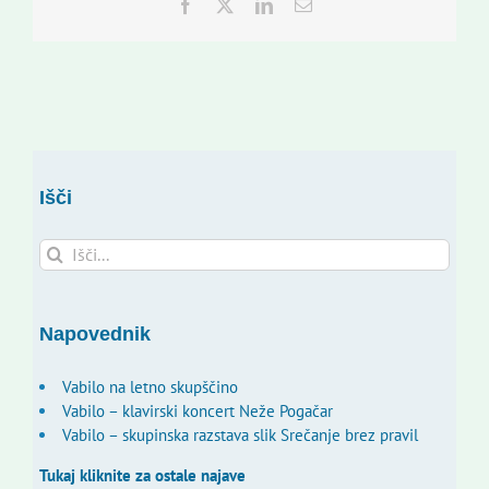
Facebook
Twitter
LinkedIn
Email
Išči
Search
for:
Napovednik
Vabilo na letno skupščino
Vabilo – klavirski koncert Neže Pogačar
Vabilo – skupinska razstava slik Srečanje brez pravil
Tukaj kliknite za ostale najave