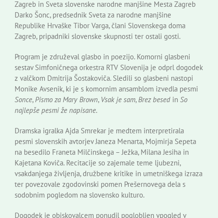
Zagreb in Sveta slovenske narodne manjšine Mesta Zagreb
Darko Šonc, predsednik Sveta za narodne manjšine
Republike Hrvaške Tibor Varga, člani Slovenskega doma
Zagreb, pripadniki slovenske skupnosti ter ostali gosti.
Program je združeval glasbo in poezijo. Komorni glasbeni
sestav Simfoničnega orkestra RTV Slovenija je odprl dogodek
z valčkom Dmitrija Šostakoviča. Sledili so glasbeni nastopi
Monike Avsenik, ki je s komornim ansamblom izvedla pesmi
Sonce
,
Pismo za Mary Brown
,
Vsak je sam
,
Brez besed
in
So
najlepše pesmi že napisane
.
Dramska igralka Ajda Smrekar je medtem interpretirala
pesmi slovenskih avtorjev Janeza Menarta, Mojmirja Sepeta
na besedilo Franeta Milčinskega – Ježka, Milana Jesiha in
Kajetana Koviča. Recitacije so zajemale teme ljubezni,
vsakdanjega življenja, družbene kritike in umetniškega izraza
ter povezovale zgodovinski pomen Prešernovega dela s
sodobnim pogledom na slovensko kulturo.
Dogodek je obiskovalcem ponudil poglobljen vpogled v