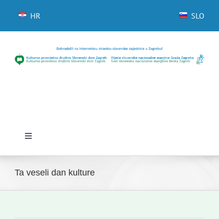
Skip
to
HR
SLO
content
Toggle
Navigation
Domov
Ta veseli dan kulture
Novice