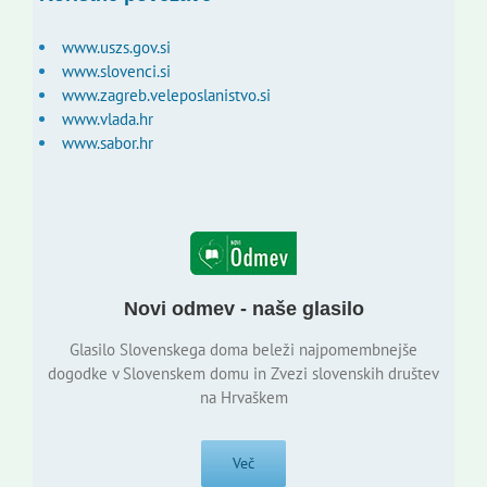
www.uszs.gov.si
www.slovenci.si
www.zagreb.veleposlanistvo.si
www.vlada.hr
www.sabor.hr
Novi odmev - naše glasilo
Glasilo Slovenskega doma beleži najpomembnejše
dogodke v Slovenskem domu in Zvezi slovenskih društev
na Hrvaškem
Več