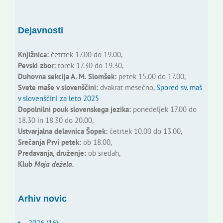
Dejavnosti
Knjižnica:
četrtek 17.00 do 19.00,
Pevski zbor:
torek 17.30 do 19.30,
Duhovna sekcija A. M. Slomšek:
petek 15.00 do 17.00,
Svete maše v slovenščini:
dvakrat mesečno,
Spored sv. maš
v slovenščini za leto 2025
Dopolnilni pouk slovenskega jezika:
ponedeljek 17.00 do
18.30 in 18.30 do 20.00,
Ustvarjalna delavnica Šopek:
četrtek 10.00 do 13.00,
Srečanja Prvi petek:
ob 18.00,
Predavanja, druženje:
ob sredah,
Klub
Moja dežela.
Arhiv novic
2026 (16)