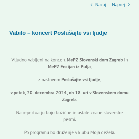
Slovenski dom Zagreb
Nazaj
Naprej
Svet
Vabilo – koncert Poslušajte vsi ljudje
Kontakti
Vljudno vabljeni na koncert
MePZ Slovenski dom Zagreb
in
Novi odmev – naše glasilo
MePZ Encijan iz Pulja
,
z naslovom
Poslušajte vsi ljudje
,
Založništvo
v petek, 20. decembra 2024, ob 18. uri v Slovenskem domu
Zagreb.
Koristne informacije
Na repertoarju bojo božične in ostale znane slovenske
pesmi.
Po programu bo druženje v klubu Moja dežela.