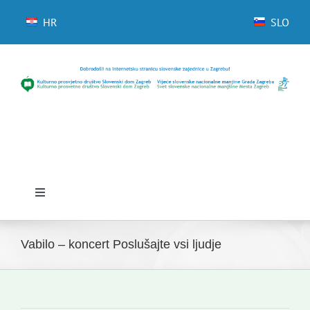
Skip
to
HR
SLO
content
Toggle
Navigation
Domov
Vabilo – koncert Poslušajte vsi ljudje
Novice