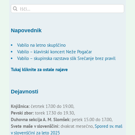
Search
for:
Napovednik
Vabilo na letno skupščino
Vabilo – klavirski koncert Neže Pogačar
Vabilo – skupinska razstava slik Srečanje brez pravil
Tukaj kliknite za ostale najave
Dejavnosti
Knjižnica:
četrtek 17.00 do 19.00,
Pevski zbor:
torek 17.30 do 19.30,
Duhovna sekcija A. M. Slomšek:
petek 15.00 do 17.00,
Svete maše v slovenščini:
dvakrat mesečno,
Spored sv. maš
v slovenščini za leto 2025