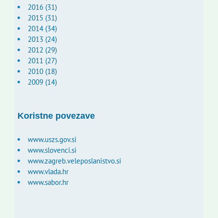
2016 (31)
2015 (31)
2014 (34)
2013 (24)
2012 (29)
2011 (27)
2010 (18)
2009 (14)
Koristne povezave
www.uszs.gov.si
www.slovenci.si
www.zagreb.veleposlanistvo.si
www.vlada.hr
www.sabor.hr