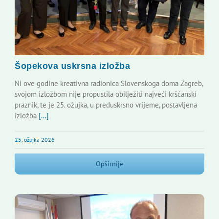
Šopekova uskrsna izložba
Ni ove godine kreativna radionica Slovenskoga doma Zagreb,
svojom izložbom nije propustila obilježiti najveći kršćanski
praznik, te je 25. ožujka, u preduskrsno vrijeme, postavljena
izložba
[...]
25. ožujka 2026
Opširnije