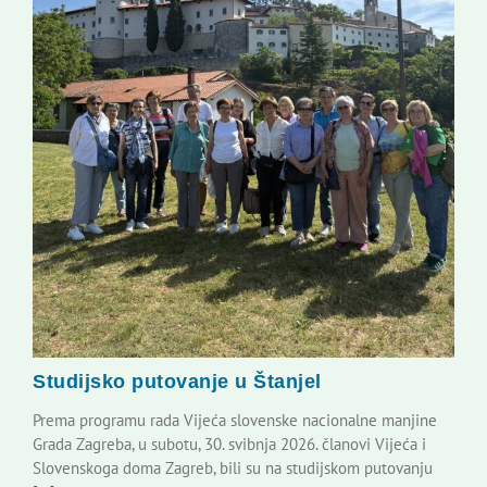
Studijsko putovanje u Štanjel
Prema programu rada Vijeća slovenske nacionalne manjine
Grada Zagreba, u subotu, 30. svibnja 2026. članovi Vijeća i
Slovenskoga doma Zagreb, bili su na studijskom putovanju