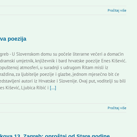
Pročitaj više
iva poezija
greb - U Slovenskom domu su počele literarne večeri a domaćin
 dramski umjetnik, književnik i bard hrvatske poezije Enes Kišević.
opuštenoj atmosferi, u suradnji s udrugom Ritam misli iz
raždina, za ljubitelje poezije i glazbe, jednom mjesečno bit će
edstavljeni autori iz Hrvatske i Slovenije. Ovaj put, voditelji su bili
es Kišević, Ljubica Ribić i
[...]
Pročitaj više
kova 13, Zagreb: oproštaj od Stare godine