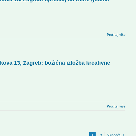
Pročitaj više
kova 13, Zagreb: božićna izložba kreativne
Pročitaj više
Slijedeća
1
2