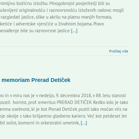
nimljivu božićnu izložbu. Mnogobrojni posjetitelji bili su
uševljeni originalnošću i raznovrsnošću izloženih radova: mogli
 razgledati jaslice, slike u akrilu na platnu manjih formata,
ketiće i adventske vjenčiće u živahnim bojama. Pravo
nenađenje bile su raznovrsne jaslice
[...]
Pročitaj više
n memoriam Prerad Detiček
ho in v miru nas je v nedeljo, 9. decembra 2018, v 88. letu starosti
pustil hornist, prof. emeritus PRERAD DETIČEK Redko kdo je tako
jemna osebnost, ki je kot Prerad Detiček pustil tako močan vtis na
oje okolje s tako briljantno glasbeno kariero. Več kot petdeset let
 bil solist, komorni in orkestralni umetnik,
[...]