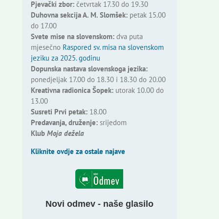
Pjevački zbor:
četvrtak 17.30 do 19.30
Duhovna sekcija A. M. Slomšek:
petak 15.00
do 17.00
Svete mise na slovenskom:
dva puta
mjesečno
Raspored sv. misa na slovenskom
jeziku za 2025. godinu
Dopunska nastava slovenskoga jezika:
ponedjeljak 17.00 do 18.30 i 18.30 do 20.00
Kreativna radionica Šopek:
utorak 10.00 do
13.00
Susreti Prvi petak:
18.00
Predavanja, druženje:
srijedom
Klub
Moja dežela
Kliknite ovdje za ostale najave
Novi odmev - naše glasilo