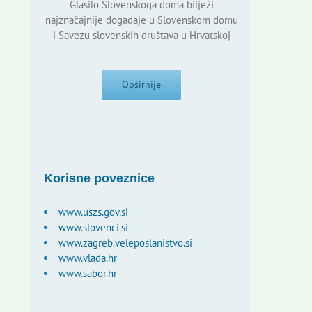
Glasilo Slovenskoga doma bilježi
najznačajnije događaje u Slovenskom domu
i Savezu slovenskih društava u Hrvatskoj
Opširnije
Korisne poveznice
www.uszs.gov.si
www.slovenci.si
www.zagreb.veleposlanistvo.si
www.vlada.hr
www.sabor.hr