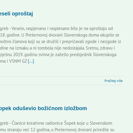
eseli oproštaj
greb - Veselo, raspjevano i rasplesano bilo je na oproštaju od
18. godine. U Prešernovoj dvorani Slovenskoga doma okupilo se
oštvo članova koji su se družili i prepričavali zgode i nezgode iz
dine na izmaku a ni tombola nije nedostajala. Sretnu, zdravu i
pješnu 2019. godinu svima je zaželio predsjednik Slovenskoga
ma i VSNM GZ
[...]
Pročitaj više
opek oduševio božićnom izložbom
greb - Članice kreativne radionice Šopek koje u Slovenskom
mu stvaraju već 12 godina, u Prešernovoj dvorani priredile su