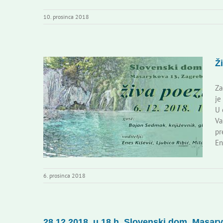
10. prosinca 2018
Ž
Za
je
U 
Va
pr
En
6. prosinca 2018
28.12.2018. u 18 h, Slovenski dom, Masary