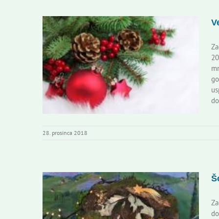
V
Za
20
mn
go
us
do
28. prosinca 2018
Š
Za
do