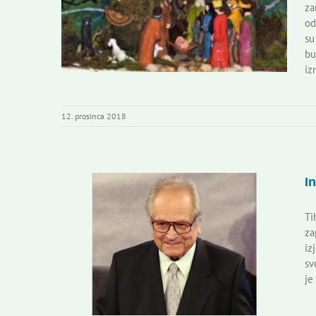
za
od
su
bu
iz
12. prosinca 2018
I
Ti
za
iz
sv
je