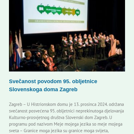
Svečanost povodom 95. obljetnice
Slovenskoga doma Zagreb
Zagreb – U Histrionskom domu je 13. prosinca 2024. održana
svečanost posvećena 95. obljetnici neprekinutoga djelovanja
Kulturno-prosvjetnog društva Slovenski dom Zagreb. U
programu pod nazivom Meje mojega jezika so meje mojega
sveta – Granice moga jezika su granice moga svijeta,