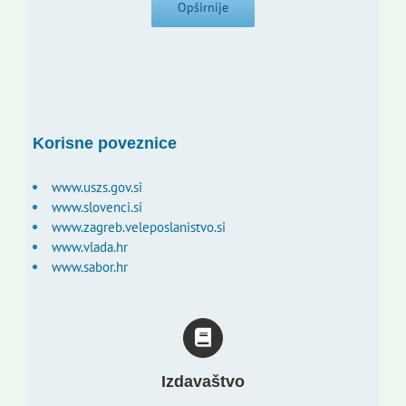
Opširnije
Korisne poveznice
www.uszs.gov.si
www.slovenci.si
www.zagreb.veleposlanistvo.si
www.vlada.hr
www.sabor.hr
Izdavaštvo