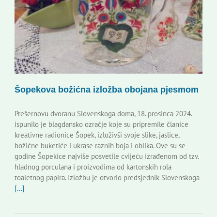
Korisne informacije
Šopekova božićna izložba obojana pjesmom
Prešernovu dvoranu Slovenskoga doma, 18. prosinca 2024.
ispunilo je blagdansko ozračje koje su pripremile članice
kreativne radionice Šopek, izloživši svoje slike, jaslice,
božićne buketiće i ukrase raznih boja i oblika. Ove su se
godine Šopekice najviše posvetile cvijeću izrađenom od tzv.
hladnog porculana i proizvodima od kartonskih rola
toaletnog papira. Izložbu je otvorio predsjednik Slovenskoga
[...]