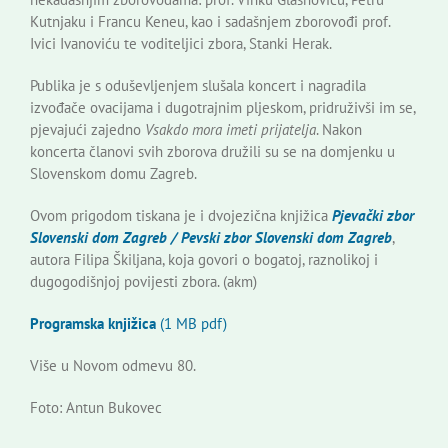
Kutnjaku i Francu Keneu, kao i sadašnjem zborovođi prof.
Ivici Ivanoviću te voditeljici zbora, Stanki Herak.
Publika je s oduševljenjem slušala koncert i nagradila
izvođače ovacijama i dugotrajnim pljeskom, pridruživši im se,
pjevajući zajedno
Vsakdo mora imeti prijatelja
. Nakon
koncerta članovi svih zborova družili su se na domjenku u
Slovenskom domu Zagreb.
Ovom prigodom tiskana je i dvojezična knjižica
Pjevački zbor
Slovenski dom Zagreb / Pevski zbor Slovenski dom Zagreb
,
autora Filipa Škiljana, koja govori o bogatoj, raznolikoj i
dugogodišnjoj povijesti zbora. (akm)
Programska knjižica
(1 MB pdf)
Više u Novom odmevu 80.
Foto: Antun Bukovec