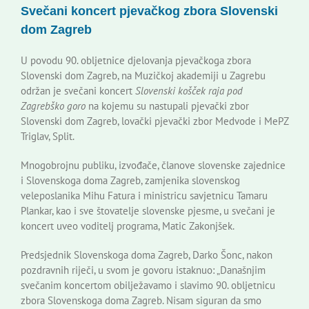
Svečani koncert pjevačkog zbora Slovenski
Korisne informacije
dom Zagreb
U povodu 90. obljetnice djelovanja pjevačkoga zbora
Slovenski dom Zagreb, na Muzičkoj akademiji u Zagrebu
održan je svečani koncert
Slovenski košček raja pod
Zagrebško goro
na kojemu su nastupali pjevački zbor
Slovenski dom Zagreb, lovački pjevački zbor Medvode i MePZ
Triglav, Split.
Mnogobrojnu publiku, izvođače, članove slovenske zajednice
i Slovenskoga doma Zagreb, zamjenika slovenskog
veleposlanika Mihu Fatura i ministricu savjetnicu Tamaru
Plankar, kao i sve štovatelje slovenske pjesme, u svečani je
koncert uveo voditelj programa, Matic Zakonjšek.
Predsjednik Slovenskoga doma Zagreb, Darko Šonc, nakon
pozdravnih riječi, u svom je govoru istaknuo: „Današnjim
svečanim koncertom obilježavamo i slavimo 90. obljetnicu
zbora Slovenskoga doma Zagreb. Nisam siguran da smo