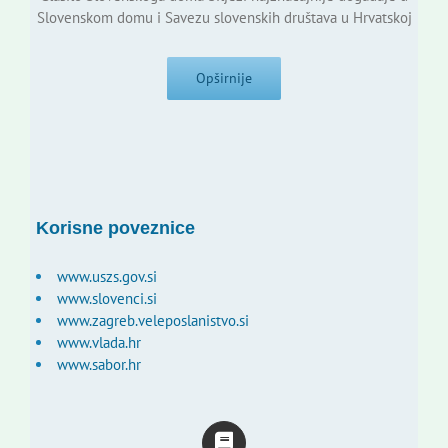
Slovenskom domu i Savezu slovenskih društava u Hrvatskoj
Opširnije
Korisne poveznice
www.uszs.gov.si
www.slovenci.si
www.zagreb.veleposlanistvo.si
www.vlada.hr
www.sabor.hr