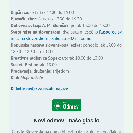
Knjižnica:
četvrtak 17.00 do 19.00
Pjevački zbor:
četvrtak 17.30 do 19.30
Duhovna sekcija A. M. Slomšek:
petak 15.00 do 17.00
Svete mise na slovenskom:
dva puta mjesečno
Raspored sv.
misa na slovenskom jeziku za 2025. godinu
Dopunska nastava slovenskoga jezika:
ponedjeljak 17.00 do
18.30 i 18.30 do 20.00
Kreativna radionica Šopek:
utorak 10.00 do 13.00
Susreti Prvi petak:
18.00
Predavanja, druženje:
srijedom
Klub
Moja dežela
Kliknite ovdje za ostale najave
Novi odmev - naše glasilo
Glasilo Slovenskoga doma bilježi najznačajnije događaje u