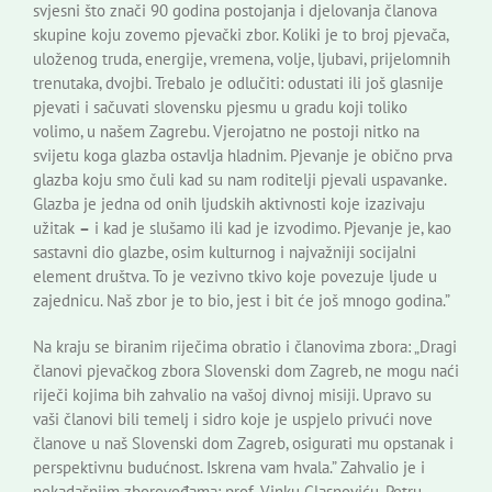
svjesni što znači 90 godina postojanja i djelovanja članova
skupine koju zovemo pjevački zbor. Koliki je to broj pjevača,
uloženog truda, energije, vremena, volje, ljubavi, prijelomnih
trenutaka, dvojbi. Trebalo je odlučiti: odustati ili još glasnije
pjevati i sačuvati slovensku pjesmu u gradu koji toliko
volimo, u našem Zagrebu. Vjerojatno ne postoji nitko na
svijetu koga glazba ostavlja hladnim. Pjevanje je obično prva
glazba koju smo čuli kad su nam roditelji pjevali uspavanke.
Glazba je jedna od onih ljudskih aktivnosti koje izazivaju
užitak
–
i kad je slušamo ili kad je izvodimo. Pjevanje je, kao
sastavni dio glazbe, osim kulturnog i najvažniji socijalni
element društva. To je vezivno tkivo koje povezuje ljude u
zajednicu. Naš zbor je to bio, jest i bit će još mnogo godina.”
Na kraju se biranim riječima obratio i članovima zbora: „Dragi
članovi pjevačkog zbora Slovenski dom Zagreb, ne mogu naći
riječi kojima bih zahvalio na vašoj divnoj misiji. Upravo su
vaši članovi bili temelj i sidro koje je uspjelo privući nove
članove u naš Slovenski dom Zagreb, osigurati mu opstanak i
perspektivnu budućnost. Iskrena vam hvala.” Zahvalio je i
nekadašnjim zborovođama: prof. Vinku Glasnoviću, Petru