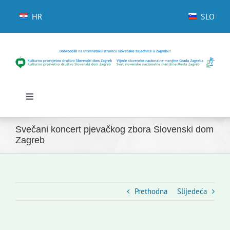
Skip
to
HR
SLO
content
Toggle
Navigation
Početna
Svečani koncert pjevačkog zbora Slovenski dom
Novosti
Zagreb
Slovenski dom Zagreb
Vijeće
Kontakti
Prethodna
Slijedeća
Novi odmev – naše glasilo
Izdavaštvo