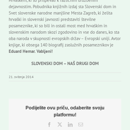
Hrvaškem, ki so prispevali k različnim družbenim
dejavnostim. Pobudnika knjižnih izdaj sta Slovenski dom in
Svet slovenske narodne manjšine Mesta Zagreb, ki želita
hrvaški in slovenski javnosti predstaviti številne
posameznike, ki so bili in ostali most med hrvaškim in
slovenskim narodom skozi zgodovino in vse do danes, ko sta
oba naroda v skupnosti evropskih držav – Evropski uniji. Avtor
knjige, ki obsega 140 biografij zaslužnih posameznikov je
Eduard Hemar. Vabljeni!
SLOVENSKI DOM – NAŠ DRUGI DOM
21. svibnja 2014
Podijelite ovu priču, odaberite svoju
platformu!
Facebook
Twitter
LinkedIn
Email: