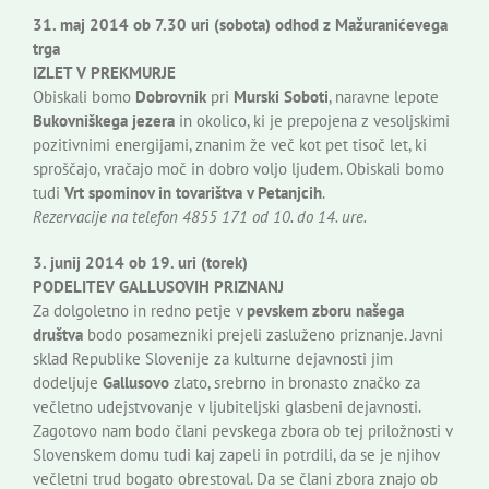
31. maj 2014 ob 7.30 uri (sobota) odhod z Mažuranićevega
trga
IZLET V PREKMURJE
Obiskali bomo
Dobrovnik
pri
Murski Soboti
, naravne lepote
Bukovniškega jezera
in okolico, ki je prepojena z vesoljskimi
pozitivnimi energijami, znanim že več kot pet tisoč let, ki
sproščajo, vračajo moč in dobro voljo ljudem. Obiskali bomo
tudi
Vrt spominov in tovarištva v Petanjcih
.
Rezervacije na telefon 4855 171 od 10. do 14. ure.
3. junij 2014 ob 19. uri (torek)
PODELITEV GALLUSOVIH PRIZNANJ
Za dolgoletno in redno petje v
pevskem zboru našega
društva
bodo posamezniki prejeli zasluženo priznanje. Javni
sklad Republike Slovenije za kulturne dejavnosti jim
dodeljuje
Gallusovo
zlato, srebrno in bronasto značko za
večletno udejstvovanje v ljubiteljski glasbeni dejavnosti.
Zagotovo nam bodo člani pevskega zbora ob tej priložnosti v
Slovenskem domu tudi kaj zapeli in potrdili, da se je njihov
večletni trud bogato obrestoval. Da se člani zbora znajo ob