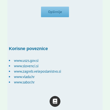
Opširnije
Korisne poveznice
www.uszs.gov.si
www.slovenci.si
www.zagreb.veleposlanistvo.si
www.vlada.hr
www.sabor.hr