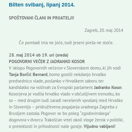
Bilten svibanj, lipanj 2014.
Korisne informacije
SPOŠTOVANI ČLANI IN PRIJATELJI!
Zagreb, 20. maj 2014
Če pomladi trta ne joče, tudi jeseni preša ne stoče.
28. maj 2014 ob 19. uri (sreda)
POGOVORNI VEČER Z JADRANKO KOSOR
V sklopu Pogovornih večerov v Slovenskem domu, ki jih vodi
Tanja Borčić Bernard
, bomo gostili nekdanjo hrvaško
predsednico vlade, poslanko v Hrvaškem saboru ter
kandidatko na volitvah za Evropski parlament
Jadranko Kosor
.
Kosorjeva je vodila hrvaško vlado v občutljivem trenutku, ko
so – med drugim tudi zaradi nerešenih vprašanj med Hrvaško
in Slovenijo – pridružitvena pogajanja uradnega Zagreba z
Brusljem zastala. Pogovor se bo poleg “zgodovinskega”
dogovora v dvorcu Trakošćan vrtel okoli vloge žensk v politiki,
o preteklosti in prihodnosti naše gostje.
Vljudno vabljeni!