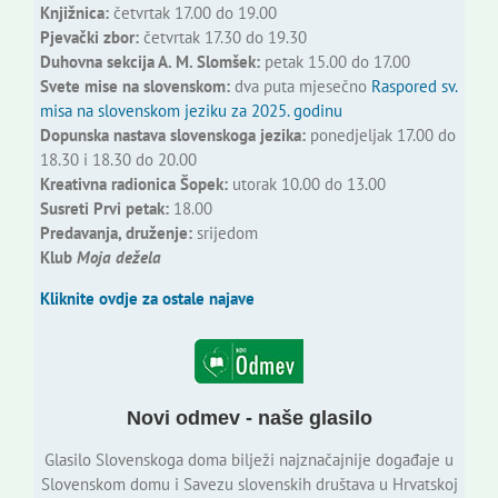
Knjižnica:
četvrtak 17.00 do 19.00
Pjevački zbor:
četvrtak 17.30 do 19.30
Duhovna sekcija A. M. Slomšek:
petak 15.00 do 17.00
Svete mise na slovenskom:
dva puta mjesečno
Raspored sv.
misa na slovenskom jeziku za 2025. godinu
Dopunska nastava slovenskoga jezika:
ponedjeljak 17.00 do
18.30 i 18.30 do 20.00
Kreativna radionica Šopek:
utorak 10.00 do 13.00
Susreti Prvi petak:
18.00
Predavanja, druženje:
srijedom
Klub
Moja dežela
Kliknite ovdje za ostale najave
Novi odmev - naše glasilo
Glasilo Slovenskoga doma bilježi najznačajnije događaje u
Slovenskom domu i Savezu slovenskih društava u Hrvatskoj