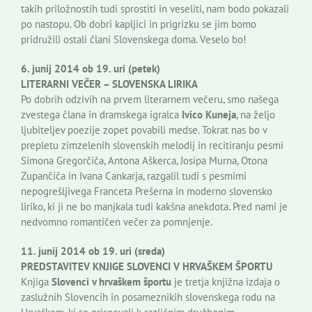
takih priložnostih tudi sprostiti in veseliti, nam bodo pokazali
po nastopu. Ob dobri kapljici in prigrizku se jim bomo
pridružili ostali člani Slovenskega doma. Veselo bo!
6. junij 2014 ob 19. uri (petek)
LITERARNI VEČER – SLOVENSKA LIRIKA
Po dobrih odzivih na prvem literarnem večeru, smo našega
zvestega člana in dramskega igralca
Ivico Kuneja
, na željo
ljubiteljev poezije zopet povabili medse. Tokrat nas bo v
prepletu zimzelenih slovenskih melodij in recitiranju pesmi
Simona Gregorčiča, Antona Aškerca, Josipa Murna, Otona
Zupančiča in Ivana Cankarja, razgalil tudi s pesmimi
nepogrešljivega Franceta Prešerna in moderno slovensko
liriko, ki ji ne bo manjkala tudi kakšna anekdota. Pred nami je
nedvomno romantičen večer za pomnjenje.
11. junij 2014 ob 19. uri (sreda)
PREDSTAVITEV KNJIGE SLOVENCI V HRVAŠKEM ŠPORTU
Knjiga
Slovenci v hrvaškem športu
je tretja knjižna izdaja o
zaslužnih Slovencih in posameznikih slovenskega rodu na