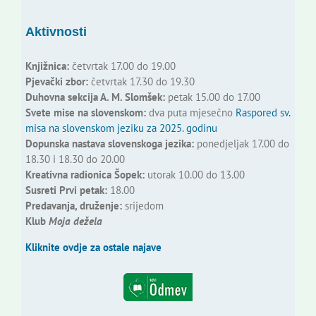
Aktivnosti
Knjižnica:
četvrtak 17.00 do 19.00
Pjevački zbor:
četvrtak 17.30 do 19.30
Duhovna sekcija A. M. Slomšek:
petak 15.00 do 17.00
Svete mise na slovenskom:
dva puta mjesečno
Raspored sv.
misa na slovenskom jeziku za 2025. godinu
Dopunska nastava slovenskoga jezika:
ponedjeljak 17.00 do
18.30 i 18.30 do 20.00
Kreativna radionica Šopek:
utorak 10.00 do 13.00
Susreti Prvi petak:
18.00
Predavanja, druženje:
srijedom
Klub
Moja dežela
Kliknite ovdje za ostale najave