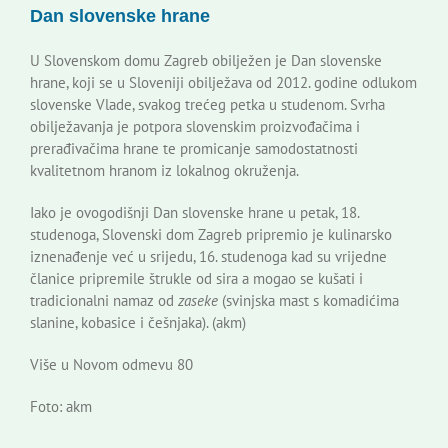
Dan slovenske hrane
Korisne informacije
U Slovenskom domu Zagreb obilježen je Dan slovenske
hrane, koji se u Sloveniji obilježava od 2012. godine odlukom
slovenske Vlade, svakog trećeg petka u studenom. Svrha
obilježavanja je potpora slovenskim proizvođačima i
prerađivačima hrane te promicanje samodostatnosti
kvalitetnom hranom iz lokalnog okruženja.
Iako je ovogodišnji Dan slovenske hrane u petak, 18.
studenoga, Slovenski dom Zagreb pripremio je kulinarsko
iznenađenje već u srijedu, 16. studenoga kad su vrijedne
članice pripremile štrukle od sira a mogao se kušati i
tradicionalni namaz od
zaseke
(svinjska mast s komadićima
slanine, kobasice i češnjaka). (akm)
Više u Novom odmevu 80
Foto: akm