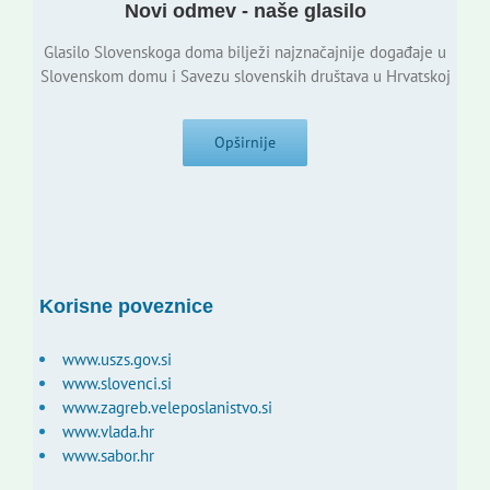
Novi odmev - naše glasilo
Glasilo Slovenskoga doma bilježi najznačajnije događaje u
Slovenskom domu i Savezu slovenskih društava u Hrvatskoj
Opširnije
Korisne poveznice
www.uszs.gov.si
www.slovenci.si
www.zagreb.veleposlanistvo.si
www.vlada.hr
www.sabor.hr