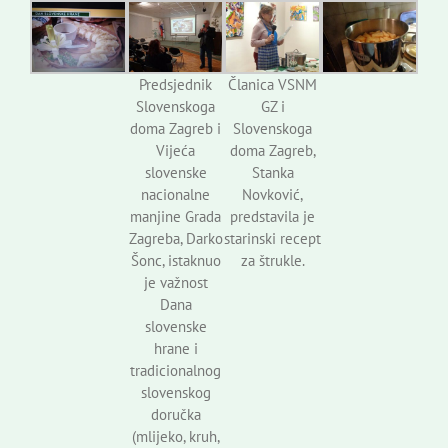
Predsjednik
Članica VSNM
Slovenskoga
GZ i
doma Zagreb i
Slovenskoga
Vijeća
doma Zagreb,
slovenske
Stanka
nacionalne
Novković,
manjine Grada
predstavila je
Zagreba, Darko
starinski recept
Šonc, istaknuo
za štrukle.
je važnost
Dana
slovenske
hrane i
tradicionalnog
slovenskog
doručka
(mlijeko, kruh,