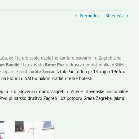
Prethodna
Slijedeća
, koji je dio svoje uspješne karijere ostvario i u Zagrebu, na
lan Bandić
i Iztokov sin
Borut Puc
u društvu predsjednika VSNM
e kiparice prof.
Judite Šercar
.
Iztok Puc rođen je 14. rujna 1966. u
 na Floridi u SAD-u nakon kratke i teške bolesti.
 Pucu su: Slovenski dom, Zagreb i Vijeće slovenske nacionalne
rvo plinarsko društvo Zagreb i uz potporu Grada Zagreba. (akm)