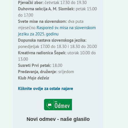
Pjevački zbor:
četvrtak 17.30 do 19.30
Duhovna sekcija A. M. Slomšek:
petak 15.00
do 17.00
Svete mise na slovenskom:
dva puta
mjesečno
Raspored sv. misa na slovenskom
jeziku za 2025. godinu
Dopunska nastava slovenskoga jezika:
ponedjeljak 17.00 do 18.30 i 18.30 do 20.00
Kreativna radionica Šopek:
utorak 10.00 do
13.00
Susreti Prvi petak:
18.00
Predavanja, druženje:
srijedom
Klub
Moja dežela
Kliknite ovdje za ostale najave
Novi odmev - naše glasilo