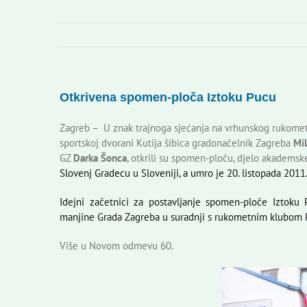
Otkrivena spomen-ploča Iztoku Pucu
Zagreb – U znak trajnoga sjećanja na vrhunskog rukometaša
sportskoj dvorani Kutija šibica gradonačelnik Zagreba
Mi
GZ
Darka Šonca
, otkrili su spomen-ploču, djelo akademsk
Slovenj Gradecu u Sloveniji, a umro je 20. listopada 2011.
Idejni začetnici za postavljanje spomen-ploče Iztoku
manjine Grada Zagreba u suradnji s rukometnim klubom P
Više u Novom odmevu 60.