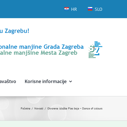
HR
SLO
avaštvo
Korisne informacije
Početna
Novosti
Otvorena izložba Ples boja – Dance of colours