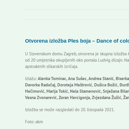
Otvorena izložba Ples boja – Dance of col
U Slovenskom domu Zagreb, otvorena je skupna izložba
od 20 umjetnika okupljenih oko portala Ludvig dizajn. Na
apstraktnih slikarskih izričaja.
Izlažu:
Alenka Tominac, Ana Sušec, Andrea Stanić, Biserka 
Davorka Radočaj, Doroteja Meštrović, Dušica Božić, Đurđic
Hečimović, Marija Tokić, Nela Stamenović, Snježana Bilan
Vesna Zvonarević, Zoran Hercigonja, Zvjezdana Žužić, Ž
Izložba se može razgledati do 20. listopada 2021.
Foto: akm