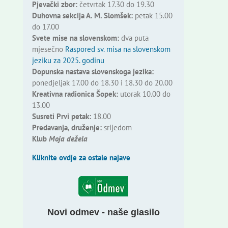
Pjevački zbor:
četvrtak 17.30 do 19.30
Duhovna sekcija A. M. Slomšek:
petak 15.00
do 17.00
Svete mise na slovenskom:
dva puta
mjesečno
Raspored sv. misa na slovenskom
jeziku za 2025. godinu
Dopunska nastava slovenskoga jezika:
ponedjeljak 17.00 do 18.30 i 18.30 do 20.00
Kreativna radionica Šopek:
utorak 10.00 do
13.00
Susreti Prvi petak:
18.00
Predavanja, druženje:
srijedom
Klub
Moja dežela
Kliknite ovdje za ostale najave
Novi odmev - naše glasilo