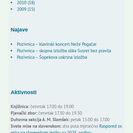
2010 (18)
2009 (15)
Najave
Pozivnica – klavirski koncert Neže Pogačar
Pozivnica – skupna izložba slika Susret bez pravila
Pozivnica – Šopekova uskrsna izložba
Aktivnosti
Knjižnica:
četvrtak 17.00 do 19.00
Pjevački zbor:
četvrtak 17.30 do 19.30
Duhovna sekcija A. M. Slomšek:
petak 15.00 do 17.00
Svete mise na slovenskom:
dva puta mjesečno
Raspored sv.
misa na slovenskom jeziku za 2025. godinu