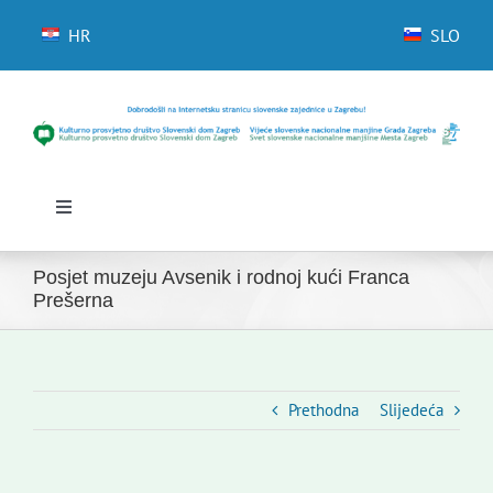
Skip
to
HR
SLO
content
Toggle
Navigation
Početna
Posjet muzeju Avsenik i rodnoj kući Franca
Novosti
Prešerna
Slovenski dom Zagreb
Vijeće
Kontakti
Prethodna
Slijedeća
Novi odmev – naše glasilo
Izdavaštvo