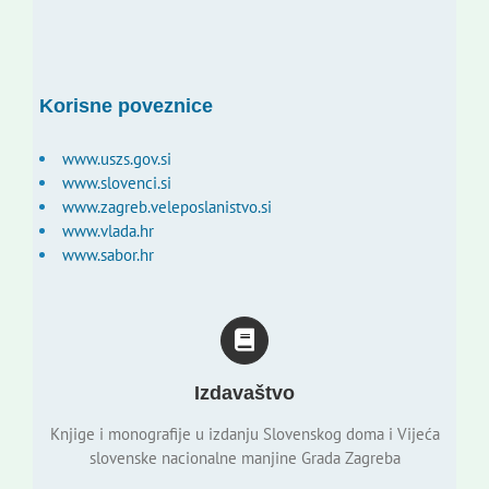
Korisne poveznice
www.uszs.gov.si
www.slovenci.si
www.zagreb.veleposlanistvo.si
www.vlada.hr
www.sabor.hr
Izdavaštvo
Knjige i monografije u izdanju Slovenskog doma i Vijeća
slovenske nacionalne manjine Grada Zagreba