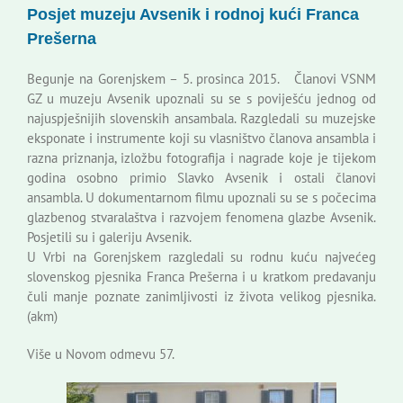
Posjet muzeju Avsenik i rodnoj kući Franca
Korisne informacije
Prešerna
Begunje na Gorenjskem – 5. prosinca 2015. Članovi VSNM
GZ u muzeju Avsenik upoznali su se s poviješću jednog od
najuspješnijih slovenskih ansambala. Razgledali su muzejske
eksponate i instrumente koji su vlasništvo članova ansambla i
razna priznanja, izložbu fotografija i nagrade koje je tijekom
godina osobno primio Slavko Avsenik i ostali članovi
ansambla. U dokumentarnom filmu upoznali su se s počecima
glazbenog stvaralaštva i razvojem fenomena glazbe Avsenik.
Posjetili su i galeriju Avsenik.
U Vrbi na Gorenjskem razgledali su rodnu kuću najvećeg
slovenskog pjesnika Franca Prešerna i u kratkom predavanju
čuli manje poznate zanimljivosti iz života velikog pjesnika.
(akm)
Više u Novom odmevu 57.