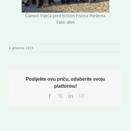
Članovi Vijeća pred bistom Franca Prešerna.
Foto: akm
6. prosinca 2015
Podijelite ovu priču, odaberite svoju
platformu!
Facebook
Twitter
LinkedIn
Email: