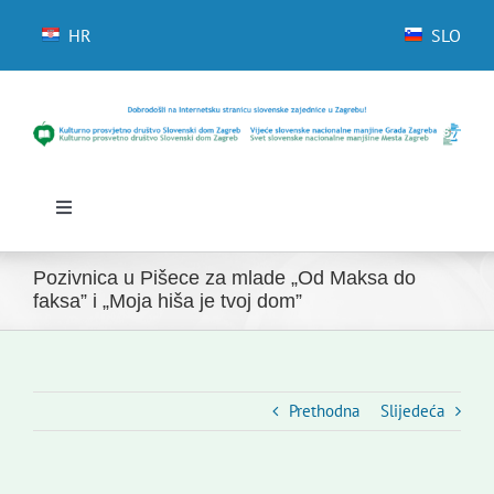
Skip
to
HR
SLO
content
Toggle
Navigation
Početna
Pozivnica u Pišece za mlade „Od Maksa do
Novosti
faksa” i „Moja hiša je tvoj dom”
Slovenski dom Zagreb
Vijeće
Kontakti
Prethodna
Slijedeća
Novi odmev – naše glasilo
Izdavaštvo