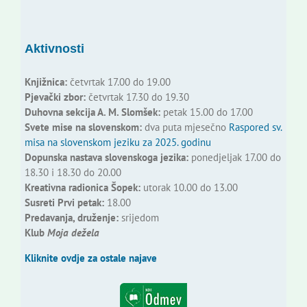
Aktivnosti
Knjižnica:
četvrtak 17.00 do 19.00
Pjevački zbor:
četvrtak 17.30 do 19.30
Duhovna sekcija A. M. Slomšek:
petak 15.00 do 17.00
Svete mise na slovenskom:
dva puta mjesečno
Raspored sv.
misa na slovenskom jeziku za 2025. godinu
Dopunska nastava slovenskoga jezika:
ponedjeljak 17.00 do
18.30 i 18.30 do 20.00
Kreativna radionica Šopek:
utorak 10.00 do 13.00
Susreti Prvi petak:
18.00
Predavanja, druženje:
srijedom
Klub
Moja dežela
Kliknite ovdje za ostale najave