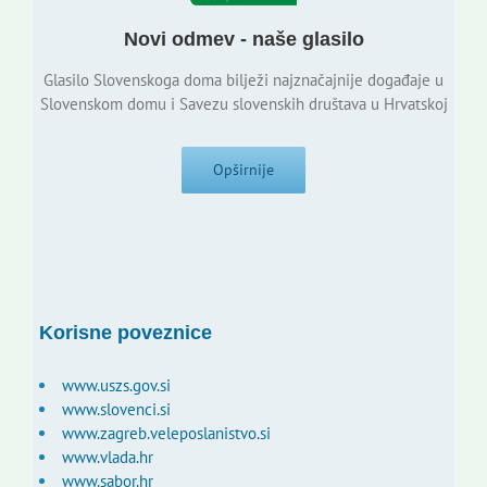
Novi odmev - naše glasilo
Glasilo Slovenskoga doma bilježi najznačajnije događaje u
Slovenskom domu i Savezu slovenskih društava u Hrvatskoj
Opširnije
Korisne poveznice
www.uszs.gov.si
www.slovenci.si
www.zagreb.veleposlanistvo.si
www.vlada.hr
www.sabor.hr