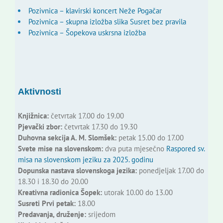
Pozivnica – klavirski koncert Neže Pogačar
Pozivnica – skupna izložba slika Susret bez pravila
Pozivnica – Šopekova uskrsna izložba
Aktivnosti
Knjižnica:
četvrtak 17.00 do 19.00
Pjevački zbor:
četvrtak 17.30 do 19.30
Duhovna sekcija A. M. Slomšek:
petak 15.00 do 17.00
Svete mise na slovenskom:
dva puta mjesečno
Raspored sv.
misa na slovenskom jeziku za 2025. godinu
Dopunska nastava slovenskoga jezika:
ponedjeljak 17.00 do
18.30 i 18.30 do 20.00
Kreativna radionica Šopek:
utorak 10.00 do 13.00
Susreti Prvi petak:
18.00
Predavanja, druženje:
srijedom