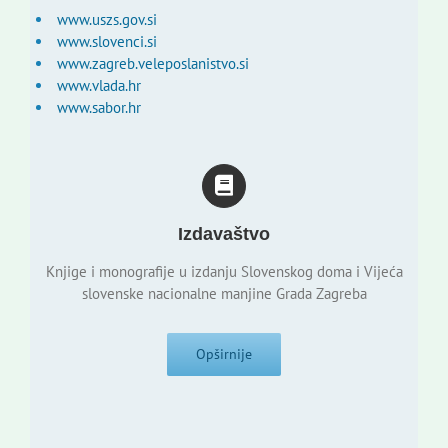
www.uszs.gov.si
www.slovenci.si
www.zagreb.veleposlanistvo.si
www.vlada.hr
www.sabor.hr
Izdavaštvo
Knjige i monografije u izdanju Slovenskog doma i Vijeća
slovenske nacionalne manjine Grada Zagreba
Opširnije