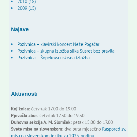
2010 (18)
2009 (15)
Najave
Pozivnica – klavirski koncert Neže Pogačar
Pozivnica – skupna izložba slika Susret bez pravila
Pozivnica – Šopekova uskrsna izložba
Aktivnosti
Knjižnica:
četvrtak 17.00 do 19.00
Pjevački zbor:
četvrtak 17.30 do 19.30
Duhovna sekcija A. M. Slomšek:
petak 15.00 do 17.00
Svete mise na slovenskom:
dva puta mjesečno
Raspored sv.
misa na slovenskom jeziku za 2025. godinu