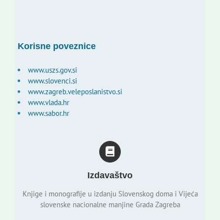
Korisne poveznice
www.uszs.gov.si
www.slovenci.si
www.zagreb.veleposlanistvo.si
www.vlada.hr
www.sabor.hr
Izdavaštvo
Knjige i monografije u izdanju Slovenskog doma i Vijeća
slovenske nacionalne manjine Grada Zagreba