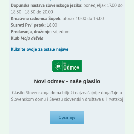
Dopunska nastava slovenskoga jezika:
ponedjeljak 17.00 do
18.30 i 18.30 do 20.00
Kreativna radionica Šopek:
utorak 10.00 do 13.00
Susreti Prvi petak:
18.00
Predavanja, druženje:
srijedom
Klub
Moja dežela
Kliknite ovdje za ostale najave
Novi odmev - naše glasilo
Glasilo Slovenskoga doma bilježi najznačajnije događaje u
Slovenskom domu i Savezu slovenskih društava u Hrvatskoj
Opširnije