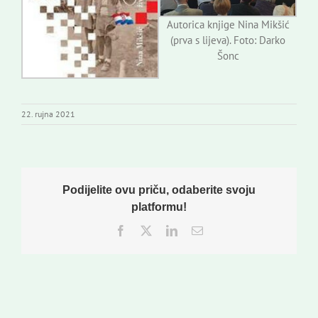
Autorica knjige Nina Mikšić
(prva s lijeva). Foto: Darko
Šonc
22. rujna 2021
Podijelite ovu priču, odaberite svoju
platformu!
Facebook
Twitter
LinkedIn
Email: