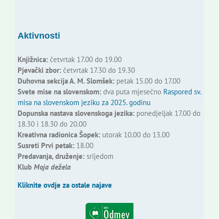
Aktivnosti
Knjižnica:
četvrtak 17.00 do 19.00
Pjevački zbor:
četvrtak 17.30 do 19.30
Duhovna sekcija A. M. Slomšek:
petak 15.00 do 17.00
Svete mise na slovenskom:
dva puta mjesečno
Raspored sv.
misa na slovenskom jeziku za 2025. godinu
Dopunska nastava slovenskoga jezika:
ponedjeljak 17.00 do
18.30 i 18.30 do 20.00
Kreativna radionica Šopek:
utorak 10.00 do 13.00
Susreti Prvi petak:
18.00
Predavanja, druženje:
srijedom
Klub
Moja dežela
Kliknite ovdje za ostale najave