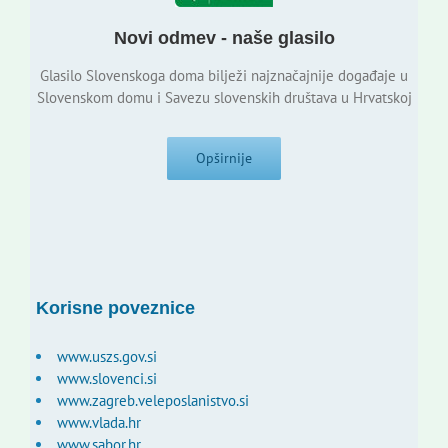
Novi odmev - naše glasilo
Glasilo Slovenskoga doma bilježi najznačajnije događaje u
Slovenskom domu i Savezu slovenskih društava u Hrvatskoj
Opširnije
Korisne poveznice
www.uszs.gov.si
www.slovenci.si
www.zagreb.veleposlanistvo.si
www.vlada.hr
www.sabor.hr