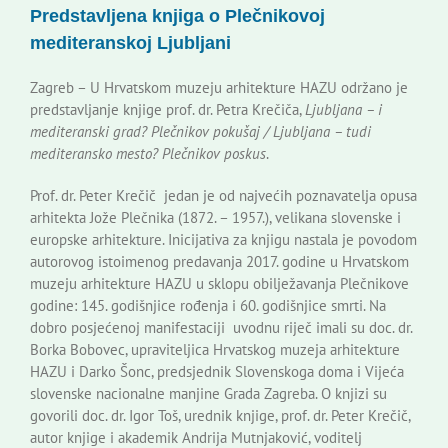
Predstavljena knjiga o Plečnikovoj
Korisne informacije
mediteranskoj Ljubljani
Zagreb – U Hrvatskom muzeju arhitekture HAZU održano je
predstavljanje knjige prof. dr. Petra Krečiča,
Ljubljana – i
mediteranski grad? Plečnikov pokušaj / Ljubljana – tudi
mediteransko mesto? Plečnikov poskus
.
Prof. dr. Peter Krečič jedan je od najvećih poznavatelja opusa
arhitekta Jože Plečnika (1872. – 1957.), velikana slovenske i
europske arhitekture. Inicijativa za knjigu nastala je povodom
autorovog istoimenog predavanja 2017. godine u Hrvatskom
muzeju arhitekture HAZU u sklopu obilježavanja Plečnikove
godine: 145. godišnjice rođenja i 60. godišnjice smrti. Na
dobro posjećenoj manifestaciji uvodnu riječ imali su doc. dr.
Borka Bobovec, upraviteljica Hrvatskog muzeja arhitekture
HAZU i Darko Šonc, predsjednik Slovenskoga doma i Vijeća
slovenske nacionalne manjine Grada Zagreba. O knjizi su
govorili doc. dr. Igor Toš, urednik knjige, prof. dr. Peter Krečič,
autor knjige i akademik Andrija Mutnjaković, voditelj