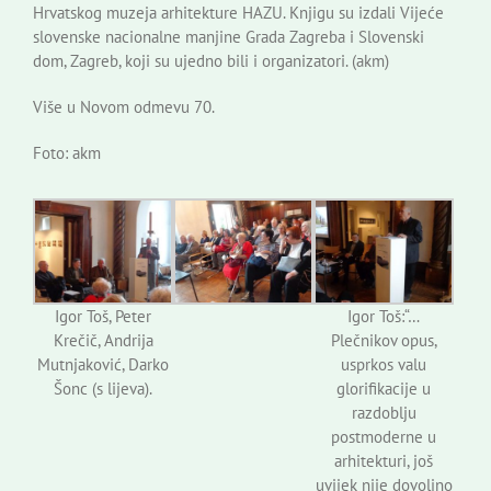
Hrvatskog muzeja arhitekture HAZU. Knjigu su izdali Vijeće
slovenske nacionalne manjine Grada Zagreba i Slovenski
dom, Zagreb, koji su ujedno bili i organizatori. (akm)
Više u Novom odmevu 70.
Foto: akm
Igor Toš, Peter
Igor Toš:“…
Krečič, Andrija
Plečnikov opus,
Mutnjaković, Darko
usprkos valu
Šonc (s lijeva).
glorifikacije u
razdoblju
postmoderne u
arhitekturi, još
uvijek nije dovoljno