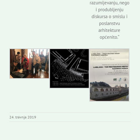
razumijevanju, nego
i produbljenju
diskursa o smislu i
poslanstvu
arhitekture
općenito.“
24. travnja 2019