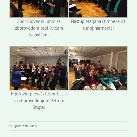
Zbor Slovenski dom sa
Nastup Marjana Dirnbeka na
zborovođom prof. Ivicom
usnoj harmonici
Ivanvićem
Mješoviti pjevački zbor Lisca
sa zborovotkinjom Petrom
Stopar
10. prosinca 2019