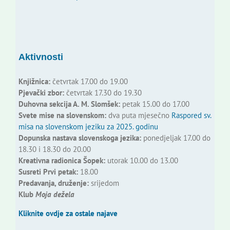
Aktivnosti
Knjižnica:
četvrtak 17.00 do 19.00
Pjevački zbor:
četvrtak 17.30 do 19.30
Duhovna sekcija A. M. Slomšek:
petak 15.00 do 17.00
Svete mise na slovenskom:
dva puta mjesečno
Raspored sv.
misa na slovenskom jeziku za 2025. godinu
Dopunska nastava slovenskoga jezika:
ponedjeljak 17.00 do
18.30 i 18.30 do 20.00
Kreativna radionica Šopek:
utorak 10.00 do 13.00
Susreti Prvi petak:
18.00
Predavanja, druženje:
srijedom
Klub
Moja dežela
Kliknite ovdje za ostale najave