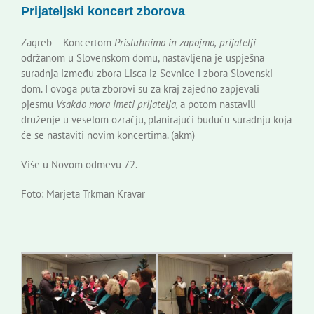
Prijateljski koncert zborova
Korisne informacije
Zagreb – Koncertom
Prisluhnimo in zapojmo,
prijatelji
održanom u Slovenskom domu, nastavljena je uspješna
suradnja između zbora Lisca iz Sevnice i zbora Slovenski
dom. I ovoga puta zborovi su za kraj zajedno zapjevali
pjesmu
Vsakdo mora imeti prijatelja,
a potom nastavili
druženje u veselom ozračju, planirajući buduću suradnju koja
će se nastaviti novim koncertima. (akm)
Više u Novom odmevu 72.
Foto: Marjeta Trkman Kravar