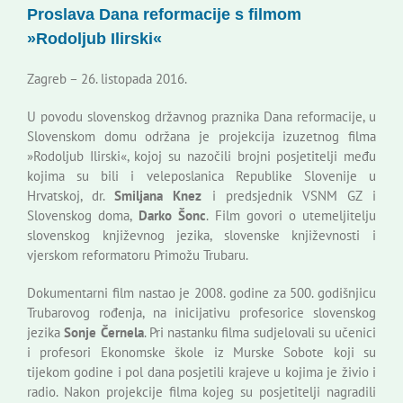
Proslava Dana reformacije s filmom
Korisne informacije
»Rodoljub Ilirski«
Zagreb – 26. listopada 2016.
U povodu slovenskog državnog praznika Dana reformacije, u
Slovenskom domu održana je projekcija izuzetnog filma
»Rodoljub Ilirski«, kojoj su nazočili brojni posjetitelji među
kojima su bili i veleposlanica Republike Slovenije u
Hrvatskoj, dr.
Smiljana Knez
i predsjednik VSNM GZ
i
Slovenskog doma,
Darko Šonc
. Film govori o utemeljitelju
slovenskog književnog jezika, slovenske književnosti i
vjerskom reformatoru Primožu Trubaru.
Dokumentarni film nastao je 2008. godine za 500. godišnjicu
Trubarovog rođenja, na inicijativu profesorice slovenskog
jezika
Sonje Černela
. Pri nastanku filma sudjelovali su učenici
i profesori Ekonomske škole iz Murske Sobote koji su
tijekom godine i pol dana posjetili krajeve u kojima je živio i
radio. Nakon projekcije filma kojeg su posjetitelji nagradili