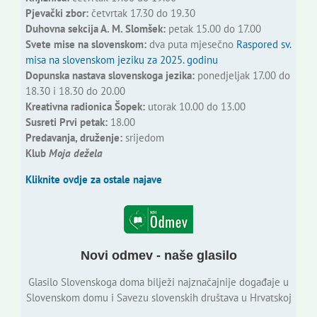
Pjevački zbor:
četvrtak 17.30 do 19.30
Duhovna sekcija A. M. Slomšek:
petak 15.00 do 17.00
Svete mise na slovenskom:
dva puta mjesečno
Raspored sv.
misa na slovenskom jeziku za 2025. godinu
Dopunska nastava slovenskoga jezika:
ponedjeljak 17.00 do
18.30 i 18.30 do 20.00
Kreativna radionica Šopek:
utorak 10.00 do 13.00
Susreti Prvi petak:
18.00
Predavanja, druženje:
srijedom
Klub
Moja dežela
Kliknite ovdje za ostale najave
Novi odmev - naše glasilo
Glasilo Slovenskoga doma bilježi najznačajnije događaje u
Slovenskom domu i Savezu slovenskih društava u Hrvatskoj