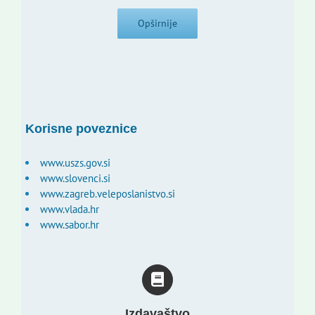
Opširnije
Korisne poveznice
www.uszs.gov.si
www.slovenci.si
www.zagreb.veleposlanistvo.si
www.vlada.hr
www.sabor.hr
Izdavaštvo