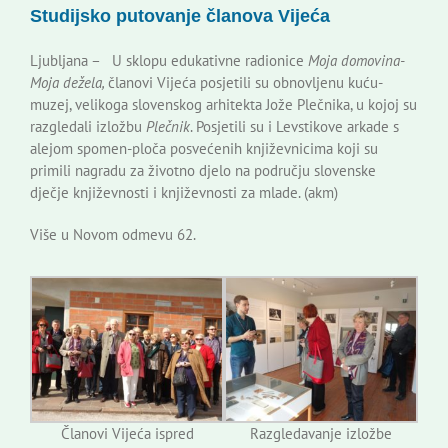
Studijsko putovanje članova Vijeća
Korisne informacije
Ljubljana – U sklopu edukativne radionice
Moja domovina-
Moja dežela,
članovi Vijeća posjetili su obnovljenu kuću-
muzej, velikoga slovenskog arhitekta Jože Plečnika, u kojoj su
razgledali izložbu
Plečnik
. Posjetili su i Levstikove arkade s
alejom spomen-ploča posvećenih književnicima koji su
primili nagradu za životno djelo na području slovenske
dječje književnosti i književnosti za mlade. (akm)
Više u Novom odmevu 62.
Članovi Vijeća ispred
Razgledavanje izložbe