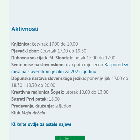
Aktivnosti
Knjižnica:
četvrtak 17.00 do 19.00
Pjevački zbor:
četvrtak 17.30 do 19.30
Duhovna sekcija A. M. Slomšek:
petak 15.00 do 17.00
Svete mise na slovenskom:
dva puta mjesečno
Raspored sv.
misa na slovenskom jeziku za 2025. godinu
Dopunska nastava slovenskoga jezika:
ponedjeljak 17.00 do
18.30 i 18.30 do 20.00
Kreativna radionica Šopek:
utorak 10.00 do 13.00
Susreti Prvi petak:
18.00
Predavanja, druženje:
srijedom
Klub
Moja dežela
Kliknite ovdje za ostale najave