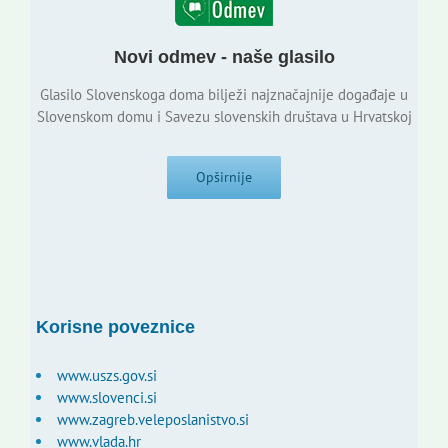
Novi odmev - naše glasilo
Glasilo Slovenskoga doma bilježi najznačajnije događaje u
Slovenskom domu i Savezu slovenskih društava u Hrvatskoj
Opširnije
Korisne poveznice
www.uszs.gov.si
www.slovenci.si
www.zagreb.veleposlanistvo.si
www.vlada.hr