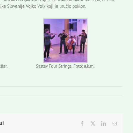
ike Slovenije Vojko Volk koji je uručio poklon.
šlar,
Sastav Four Strings. Foto: a.k.m.
u!
Facebook
Twitter
LinkedIn
Email: