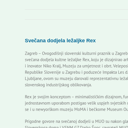
Svečana dodjela ležaljke Rex
Zagreb – Ovogodišnji slovenski kulturni praznik u Zagrebu 
svečana dodjela kultne ležaljke Rex, koju je dizajnirao ar
i inovator Niko Kralj, Muzeju za umjetnost i obrt. Velepos
Republike Slovenije u Zagrebu i poduzeće Impakta Les d.o
Ljubljane, ovom su muzeju darovali reprezentativnu ležal
slovenskog industrijskog oblikovanja.
Rex je svojim konceptom – minimalističkim dizajnom, fu
jednostavnom uporabom postigao velik uspjeh svjetskih r
se i u newyorškom muzeju MoMA i bečkome Museum Oua
Prigodne govore na svečanoj dodjeli u MUO su nakon glaz
Slovenskoga doma i VSNM GZ Darko Šonc, ravnatelj MUO Mi