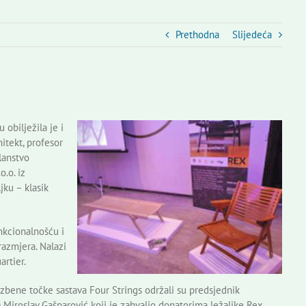
Prethodna
Slijedeća
obilježila je i
hitekt, profesor
lanstvo
.o. iz
jku – klasik
nkcionalnošću i
azmjera. Nalazi
rtier.
bene točke sastava Four Strings održali su predsjednik
roslav Gašparović koji je zahvalio donatorima ležaljke Rex,