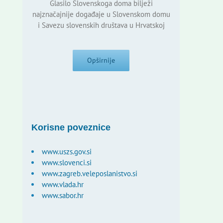
Glasilo Slovenskoga doma bilježi
najznačajnije događaje u Slovenskom domu
i Savezu slovenskih društava u Hrvatskoj
Opširnije
Korisne poveznice
www.uszs.gov.si
www.slovenci.si
www.zagreb.veleposlanistvo.si
www.vlada.hr
www.sabor.hr