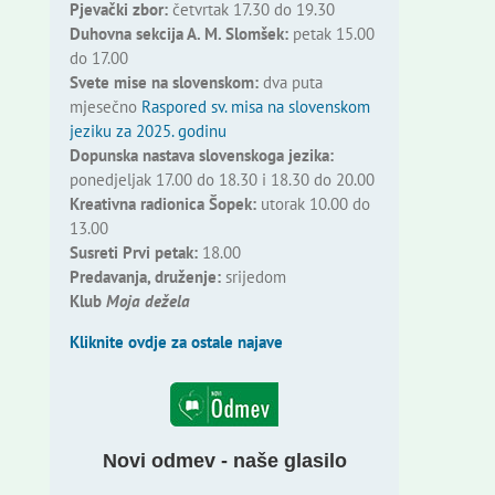
Pjevački zbor:
četvrtak 17.30 do 19.30
Duhovna sekcija A. M. Slomšek:
petak 15.00
do 17.00
Svete mise na slovenskom:
dva puta
mjesečno
Raspored sv. misa na slovenskom
jeziku za 2025. godinu
Dopunska nastava slovenskoga jezika:
ponedjeljak 17.00 do 18.30 i 18.30 do 20.00
Kreativna radionica Šopek:
utorak 10.00 do
13.00
Susreti Prvi petak:
18.00
Predavanja, druženje:
srijedom
Klub
Moja dežela
Kliknite ovdje za ostale najave
Novi odmev - naše glasilo