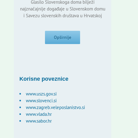
Glasilo Slovenskoga doma bilježi
najznačajnije događaje u Slovenskom domu
i Savezu slovenskih društava u Hrvatskoj
Opširnije
Korisne poveznice
www.uszs.gov.si
www.slovenci.si
www.zagreb.veleposlanistvo.si
www.vlada.hr
www.sabor.hr