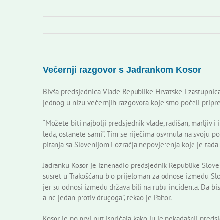
Večernji razgovor s Jadrankom Kosor
Bivša predsjednica Vlade Republike Hrvatske i zastupni
jednog u nizu večernjih razgovora koje smo počeli prip
“Možete biti najbolji predsjednik vlade, radišan, marljiv 
leđa, ostanete sami”. Tim se riječima osvrnula na svoju pol
pitanja sa Slovenijom i ozračja nepovjerenja koje je tada
Jadranku Kosor je iznenadio predsjednik Republike Slove
susret u Trakošćanu bio prijeloman za odnose između Slov
jer su odnosi između država bili na rubu incidenta. Da bis
a ne jedan protiv drugoga”, rekao je Pahor.
Kosor je po prvi put ispričala kako ju je nekadašnji pred