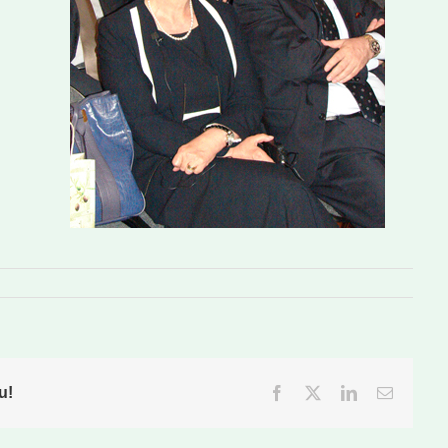
u!
Facebook
Twitter
LinkedIn
Email: