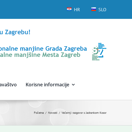
HR
SLO
avaštvo
Korisne informacije
Početna
Novosti
Večernji razgovor s Jadrankom Kosor