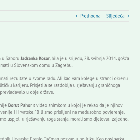
Prethodna
Slijedeća
ca u Saboru
Jadranka Kosor
, bila je u srijedu, 28. svibnja 2014. gošća
remati u Slovenskom domu u Zagrebu.
i imati rezultate u svome radu. Ali kad vam kolege u stranci okrenu
itičku karijeru. Prisjetila se razdoblja u rješavanju graničnoga
 prevladavalo u obje države.
nije
Borut Pahor
s video snimkom u kojoj je rekao da je njihov
enije i Hrvatske. “Bili smo prisiljeni na međusobno povjerenje,
mo uspjeli u rješavanju toga stanja, morali smo djelovati zajedno,
sjednik Hrvatske Franjo Tuđman pozvao u politiku. Kao novinarka