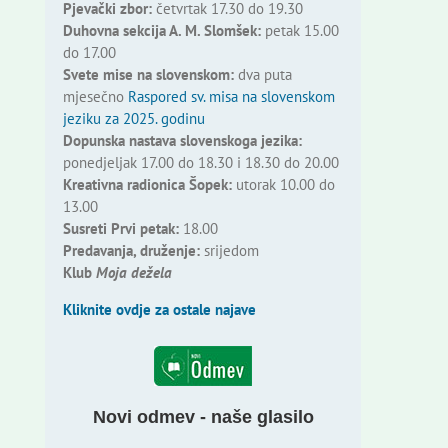
Pjevački zbor:
četvrtak 17.30 do 19.30
Duhovna sekcija A. M. Slomšek:
petak 15.00
do 17.00
Svete mise na slovenskom:
dva puta
mjesečno
Raspored sv. misa na slovenskom
jeziku za 2025. godinu
Dopunska nastava slovenskoga jezika:
ponedjeljak 17.00 do 18.30 i 18.30 do 20.00
Kreativna radionica Šopek:
utorak 10.00 do
13.00
Susreti Prvi petak:
18.00
Predavanja, druženje:
srijedom
Klub
Moja dežela
Kliknite ovdje za ostale najave
Novi odmev - naše glasilo