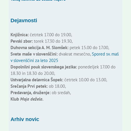
Dejavnosti
Knjižnica:
četrtek 17.00 do 19.00,
Pevski zbor:
torek 17.30 do 19.30,
Duhovna sekcija A. M. Slomšek:
petek 15.00 do 17.00,
Svete maše v slovenščini:
dvakrat mesečno,
Spored sv. maš
v slovenščini za leto 2025
Dopolnilni pouk slovenskega jezika:
ponedeljek 17.00 do
18.30 in 18.30 do 20.00,
Ustvarjalna delavnica Šopek:
četrtek 10.00 do 13.00,
Srečanja Prvi petek:
ob 18.00,
Predavanja, druženje:
ob sredah,
Klub
Moja dežela.
Arhiv novic