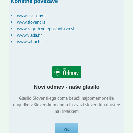
Koristne povezave
www.uszs.gov.si
www.slovenci.si
www.zagreb.veleposlanistvo.si
www.vlada.hr
www.sabor.hr
Novi odmev - naše glasilo
Glasilo Slovenskega doma beleži najpomembnejše
dogodke v Slovenskem domu in Zvezi slovenskih društev
na Hrvaškem
Več