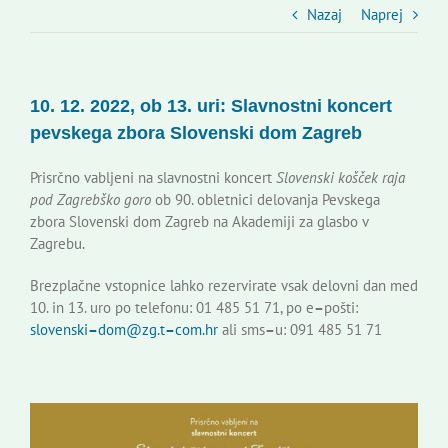
Slovenski dom Zagreb
Nazaj
Naprej
Svet
10. 12. 2022, ob 13. uri: Slavnostni koncert
pevskega zbora Slovenski dom Zagreb
Kontakti
Prisrčno vabljeni na slavnostni koncert
Slovenski košček raja
pod Zagrebško goro
ob 90. obletnici delovanja Pevskega
Novi odmev – naše glasilo
zbora Slovenski dom Zagreb na Akademiji za glasbo v
Zagrebu.
Založništvo
Brezplačne vstopnice lahko rezervirate vsak delovni dan med
10. in 13. uro po telefonu: 01 485 51 71, po e
–
pošti:
slovenski
–
dom@zg.t
–
com.hr
ali sms
–
u: 091 485 51 71
Koristne informacije