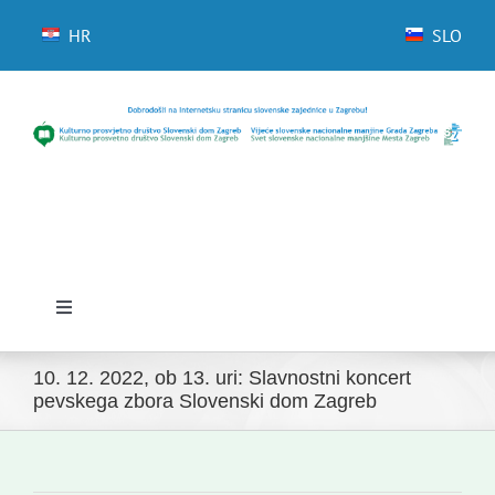
Skip
to
HR
SLO
content
Toggle
Navigation
Domov
10. 12. 2022, ob 13. uri: Slavnostni koncert
pevskega zbora Slovenski dom Zagreb
Novice