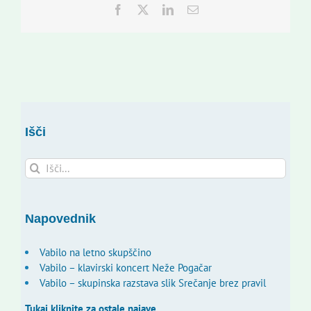
Facebook
Twitter
LinkedIn
Email
Išči
Search
for:
Napovednik
Vabilo na letno skupščino
Vabilo – klavirski koncert Neže Pogačar
Vabilo – skupinska razstava slik Srečanje brez pravil
Tukaj kliknite za ostale najave