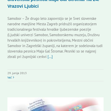
Vrazovi Ljubici
Samobor – Že drugo leto zapovrstjo se je Svet slovenske
narodne manjšine Mesta Zagreb pridružil organizatorjem
tradicionalnega festivala hrvaške ljubezenske poezije
(Ljudski univerzi Samobor, Samoborskemu muzeju, Društvu
hrvaških književnikov) in pokroviteljema, Mestni občini
Samobor in Zagrebški županiji, na katerem je sodelovala tudi
slovenska pesnica Maja Gal Štromar. Pesniki so se najprej
zbrali pri župnijski cerkvi
[...]
29. junija 2013
Več