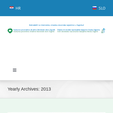
Skip
to
HR
SLO
content
Toggle
Navigation
Domov
Yearly Archives:
2013
Novice