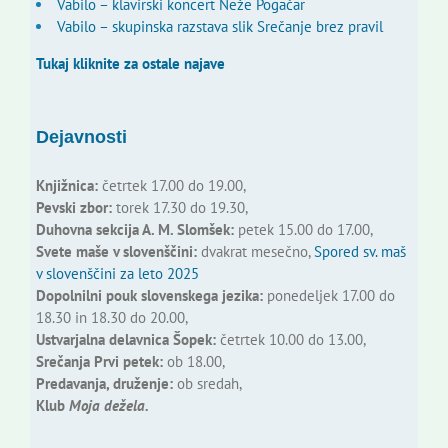
Vabilo – klavirski koncert Neže Pogačar
Vabilo – skupinska razstava slik Srečanje brez pravil
Tukaj kliknite za ostale najave
Dejavnosti
Knjižnica:
četrtek 17.00 do 19.00,
Pevski zbor:
torek 17.30 do 19.30,
Duhovna sekcija A. M. Slomšek:
petek 15.00 do 17.00,
Svete maše v slovenščini:
dvakrat mesečno,
Spored sv. maš
v slovenščini za leto 2025
Dopolnilni pouk slovenskega jezika:
ponedeljek 17.00 do
18.30 in 18.30 do 20.00,
Ustvarjalna delavnica Šopek:
četrtek 10.00 do 13.00,
Srečanja Prvi petek:
ob 18.00,
Predavanja, druženje:
ob sredah,
Klub
Moja dežela.