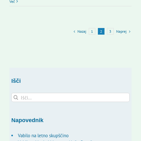
Več
Nazaj
Naprej
1
2
3
Išči
Search
for:
Napovednik
Vabilo na letno skupščino