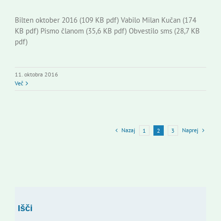
Bilten oktober 2016 (109 KB pdf) Vabilo Milan Kučan (174
KB pdf) Pismo članom (35,6 KB pdf) Obvestilo sms (28,7 KB
pdf)
11. oktobra 2016
Več
Nazaj
Naprej
1
2
3
Išči