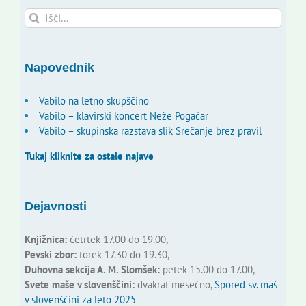
Search
for:
Napovednik
Vabilo na letno skupščino
Vabilo – klavirski koncert Neže Pogačar
Vabilo – skupinska razstava slik Srečanje brez pravil
Tukaj kliknite za ostale najave
Dejavnosti
Knjižnica:
četrtek 17.00 do 19.00,
Pevski zbor:
torek 17.30 do 19.30,
Duhovna sekcija A. M. Slomšek:
petek 15.00 do 17.00,
Svete maše v slovenščini:
dvakrat mesečno,
Spored sv. maš
v slovenščini za leto 2025