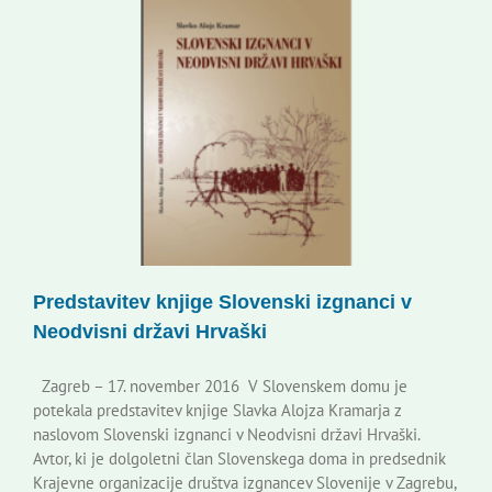
Slovenski dom Zagreb
Svet
Kontakti
Novi odmev – naše glasilo
Predstavitev knjige Slovenski izgnanci v
Založništvo
Neodvisni državi Hrvaški
Koristne informacije
Zagreb – 17. november 2016 V Slovenskem domu je
potekala predstavitev knjige Slavka Alojza Kramarja z
naslovom Slovenski izgnanci v Neodvisni državi Hrvaški.
Avtor, ki je dolgoletni član Slovenskega doma in predsednik
Krajevne organizacije društva izgnancev Slovenije v Zagrebu,