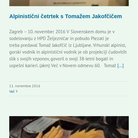
Alpinistični četrtek s Tomažem Jakofčičem
Zagreb – 10. november 2016 V Slovenskem domu je v
sodelovanju z HPD Željezničar in pobudo Plezati je
treba predaval Tomaž Jakofčič iz Ljubljane. Vrhunski alpinist,
gorski vodnik in alpinistični vodnik je ob projekciji čudovitih
slik s svojih vzponov, govoril o svoji 38-letni bogati in
uspešni karieri. (akm) Več v Novem odmevu 60. Tomaž
[...]
11. novembra 2016
Več