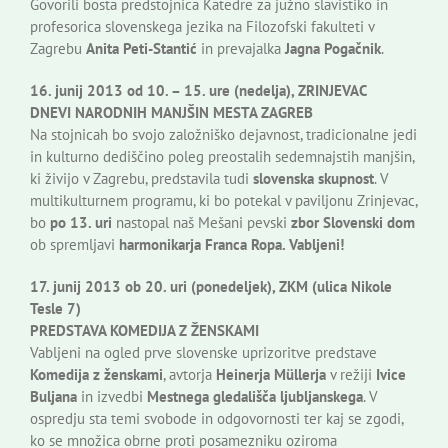
Govorili bosta predstojnica Katedre za južno slavistiko in
profesorica slovenskega jezika na Filozofski fakulteti v
Zagrebu
Anita Peti-Stantić
in prevajalka
Jagna Pogačnik
.
16. junij 2013 od 10. – 15. ure (nedelja), ZRINJEVAC
DNEVI NARODNIH MANJŠIN MESTA ZAGREB
Na stojnicah bo svojo založniško dejavnost, tradicionalne jedi
in kulturno dediščino poleg preostalih sedemnajstih manjšin,
ki živijo v Zagrebu, predstavila tudi
slovenska skupnost
. V
multikulturnem programu, ki bo potekal v paviljonu Zrinjevac,
bo
po 13. uri
nastopal naš Mešani pevski
zbor Slovenski dom
ob spremljavi
harmonikarja Franca Ropa. Vabljeni!
17. junij 2013 ob 20. uri (ponedeljek), ZKM (ulica Nikole
Tesle 7)
PREDSTAVA KOMEDIJA Z ŽENSKAMI
Vabljeni na ogled prve slovenske uprizoritve predstave
Komedija z ženskami
, avtorja
Heinerja Müllerja
v režiji
Ivice
Buljana
in izvedbi
Mestnega gledališča ljubljanskega
. V
ospredju sta temi svobode in odgovornosti ter kaj se zgodi,
ko se množica obrne proti posamezniku oziroma