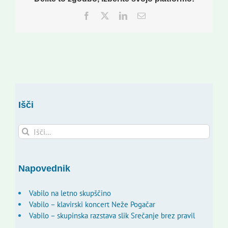
Facebook
Twitter
LinkedIn
Email
Išči
Search
for:
Napovednik
Vabilo na letno skupščino
Vabilo – klavirski koncert Neže Pogačar
Vabilo – skupinska razstava slik Srečanje brez pravil