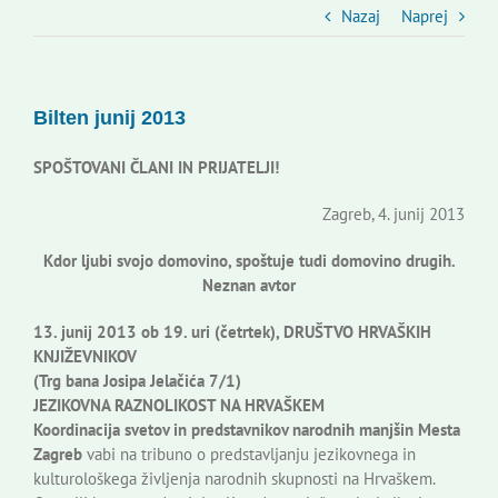
Slovenski dom Zagreb
Nazaj
Naprej
Svet
Bilten junij 2013
Kontakti
SPOŠTOVANI ČLANI IN PRIJATELJI!
Zagreb, 4. junij 2013
Novi odmev – naše glasilo
Kdor ljubi svojo domovino, spoštuje tudi domovino drugih.
Neznan avtor
Založništvo
13. junij 2013 ob 19. uri (četrtek), DRUŠTVO HRVAŠKIH
KNJIŽEVNIKOV
(Trg bana Josipa Jelačića 7/1)
Koristne informacije
JEZIKOVNA RAZNOLIKOST NA HRVAŠKEM
Koordinacija svetov in predstavnikov narodnih manjšin Mesta
Zagreb
vabi na tribuno o predstavljanju jezikovnega in
kulturološkega življenja narodnih skupnosti na Hrvaškem.