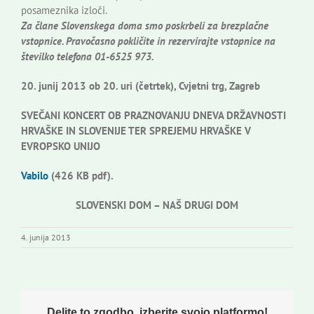
posameznika izloči.
Za člane Slovenskega doma smo poskrbeli za brezplačne
vstopnice. Pravočasno pokličite in rezervirajte vstopnice na
številko telefona 01-6525 973.
20. junij 2013 ob 20. uri (četrtek), Cvjetni trg, Zagreb
SVEČANI KONCERT OB PRAZNOVANJU DNEVA DRŽAVNOSTI
HRVAŠKE IN SLOVENIJE TER SPREJEMU HRVAŠKE V
EVROPSKO UNIJO
Vabilo
(426 KB pdf).
SLOVENSKI DOM – NAŠ DRUGI DOM
4. junija 2013
Delite to zgodbo, izberite svojo platformo!