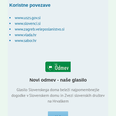
Koristne povezave
www.uszs.gov.si
www.slovenci.si
www.zagreb.veleposlanistvo.si
www.vlada.hr
www.sabor.hr
Novi odmev - naše glasilo
Glasilo Slovenskega doma beleži najpomembnejše
dogodke v Slovenskem domu in Zvezi slovenskih društev
na Hrvaškem