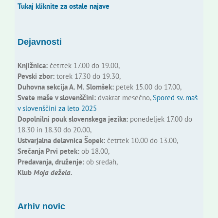
Tukaj kliknite za ostale najave
Dejavnosti
Knjižnica:
četrtek 17.00 do 19.00,
Pevski zbor:
torek 17.30 do 19.30,
Duhovna sekcija A. M. Slomšek:
petek 15.00 do 17.00,
Svete maše v slovenščini:
dvakrat mesečno,
Spored sv. maš
v slovenščini za leto 2025
Dopolnilni pouk slovenskega jezika:
ponedeljek 17.00 do
18.30 in 18.30 do 20.00,
Ustvarjalna delavnica Šopek:
četrtek 10.00 do 13.00,
Srečanja Prvi petek:
ob 18.00,
Predavanja, druženje:
ob sredah,
Klub
Moja dežela.
Arhiv novic