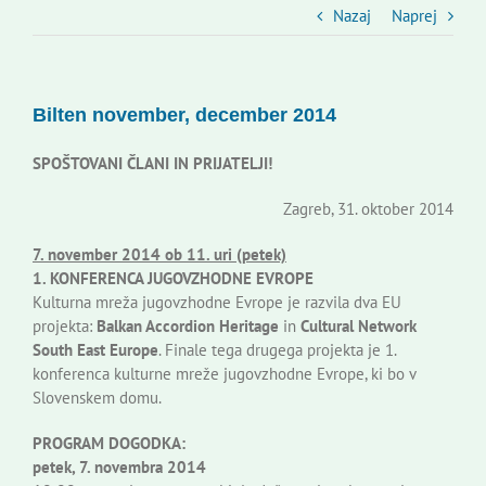
Slovenski dom Zagreb
Nazaj
Naprej
Svet
Bilten november, december 2014
Kontakti
SPOŠTOVANI ČLANI IN PRIJATELJI!
Zagreb, 31. oktober 2014
Novi odmev – naše glasilo
7. november 2014 ob 11. uri (petek)
1. KONFERENCA JUGOVZHODNE EVROPE
Založništvo
Kulturna mreža jugovzhodne Evrope je razvila dva EU
projekta:
Balkan Accordion Heritage
in
Cultural Network
South East Europe
. Finale tega drugega projekta je 1.
Koristne informacije
konferenca kulturne mreže jugovzhodne Evrope, ki bo v
Slovenskem domu.
PROGRAM DOGODKA:
petek, 7. novembra 2014