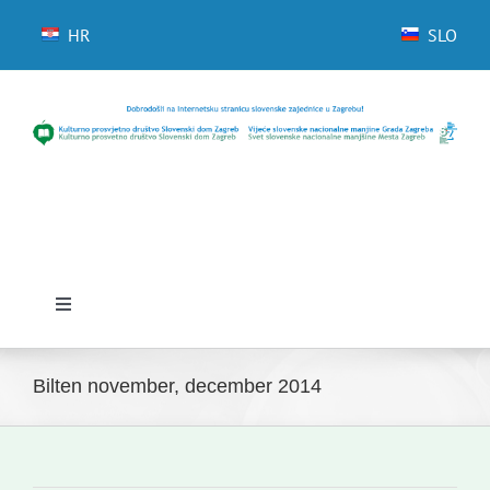
Skip
to
HR
SLO
content
Toggle
Navigation
Domov
Bilten november, december 2014
Novice