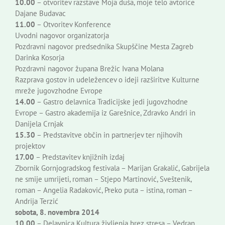
10.00
– otvoritev razstave Moja duša, moje telo avtorice
Dajane Budavac
11.00
– Otvoritev Konference
Uvodni nagovor organizatorja
Pozdravni nagovor predsednika Skupščine Mesta Zagreb
Darinka Kosorja
Pozdravni nagovor župana Brežic Ivana Molana
Razprava gostov in udeležencev o ideji razširitve Kulturne
mreže jugovzhodne Evrope
14.00
– Gastro delavnica Tradicijske jedi jugovzhodne
Evrope – Gastro akademija iz Garešnice, Zdravko Andri in
Danijela Crnjak
15.30
– Predstavitve občin in partnerjev ter njihovih
projektov
17.00
– Predstavitev knjižnih izdaj
Zbornik Gornjogradskog festivala – Marijan Grakalić, Gabrijela
ne smije umrijeti, roman – Stjepo Martinović, Sveštenik,
roman – Angelia Radaković, Preko puta – istina, roman –
Andrija Terzić
sobota, 8. novembra 2014
10.00
– Delavnica Kultura življenja brez stresa – Vedran