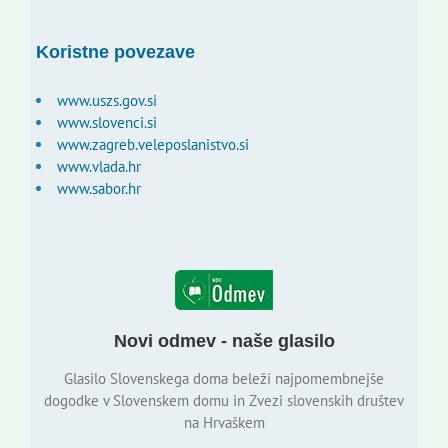
Koristne povezave
www.uszs.gov.si
www.slovenci.si
www.zagreb.veleposlanistvo.si
www.vlada.hr
www.sabor.hr
Novi odmev - naše glasilo
Glasilo Slovenskega doma beleži najpomembnejše
dogodke v Slovenskem domu in Zvezi slovenskih društev
na Hrvaškem