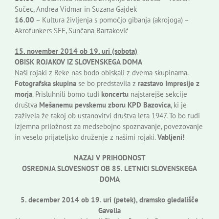
Sučec, Andrea Vidmar in Suzana Gajdek
16.00
– Kultura življenja s pomočjo gibanja (akrojoga) –
Akrofunkers SEE, Sunčana Bartaković
15. november 2014 ob 19. uri (sobota)
OBISK ROJAKOV IZ SLOVENSKEGA DOMA
Naši rojaki z Reke nas bodo obiskali z dvema skupinama.
Fotografska skupina
se bo predstavila z
razstavo Impresije z
morja
. Prisluhnili bomo tudi
koncertu
najstarejše sekcije
društva
Mešanemu pevskemu zboru KPD Bazovica
, ki je
zaživela že takoj ob ustanovitvi društva leta 1947. To bo tudi
izjemna priložnost za medsebojno spoznavanje, povezovanje
in veselo prijateljsko druženje z našimi rojaki.
Vabljeni!
NAZAJ V PRIHODNOST
OSREDNJA SLOVESNOST OB 85. LETNICI SLOVENSKEGA
DOMA
5. december 2014 ob 19. uri (petek), dramsko gledališče
Gavella