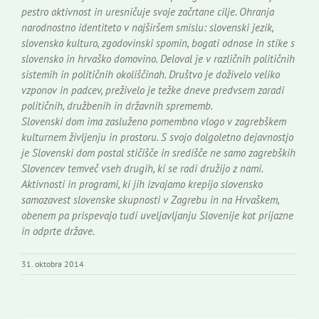
pestro aktivnost in uresničuje svoje začrtane cilje. Ohranja
narodnostno identiteto v najširšem smislu: slovenski jezik,
slovensko kulturo, zgodovinski spomin, bogati odnose in stike s
slovensko in hrvaško domovino. Deloval je v različnih političnih
sistemih in političnih okoliščinah. Društvo je doživelo veliko
vzponov in padcev, preživelo je težke dneve predvsem zaradi
političnih, družbenih in državnih sprememb.
Slovenski dom ima zasluženo pomembno vlogo v zagrebškem
kulturnem življenju in prostoru. S svojo dolgoletno dejavnostjo
je Slovenski dom postal stičišče in središče ne samo zagrebških
Slovencev temveč vseh drugih, ki se radi družijo z nami.
Aktivnosti in programi, ki jih izvajamo krepijo slovensko
samozavest slovenske skupnosti v Zagrebu in na Hrvaškem,
obenem pa prispevajo tudi uveljavljanju Slovenije kot prijazne
in odprte države.
31. oktobra 2014