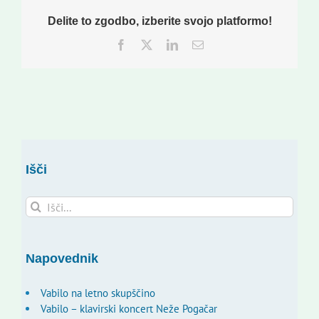
Delite to zgodbo, izberite svojo platformo!
Facebook
Twitter
LinkedIn
Email
Išči
Search
for:
Napovednik
Vabilo na letno skupščino
Vabilo – klavirski koncert Neže Pogačar