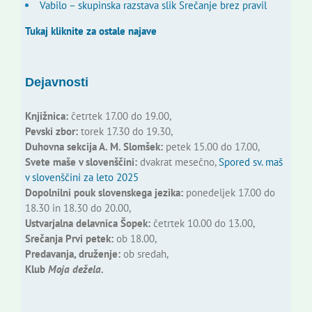
Vabilo – skupinska razstava slik Srečanje brez pravil
Tukaj kliknite za ostale najave
Dejavnosti
Knjižnica:
četrtek 17.00 do 19.00,
Pevski zbor:
torek 17.30 do 19.30,
Duhovna sekcija A. M. Slomšek:
petek 15.00 do 17.00,
Svete maše v slovenščini:
dvakrat mesečno,
Spored sv. maš
v slovenščini za leto 2025
Dopolnilni pouk slovenskega jezika:
ponedeljek 17.00 do
18.30 in 18.30 do 20.00,
Ustvarjalna delavnica Šopek:
četrtek 10.00 do 13.00,
Srečanja Prvi petek:
ob 18.00,
Predavanja, druženje:
ob sredah,
Klub
Moja dežela.