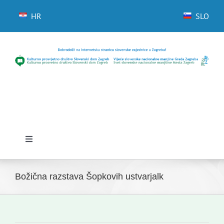
Skip
to
HR
SLO
content
Toggle
Navigation
Domov
Božična razstava Šopkovih ustvarjalk
Novice