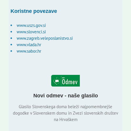
Koristne povezave
www.uszs.gov.si
www.slovenci.si
www.zagreb.veleposlanistvo.si
www.vlada.hr
www.sabor.hr
Novi odmev - naše glasilo
Glasilo Slovenskega doma beleži najpomembnejše
dogodke v Slovenskem domu in Zvezi slovenskih društev
na Hrvaškem