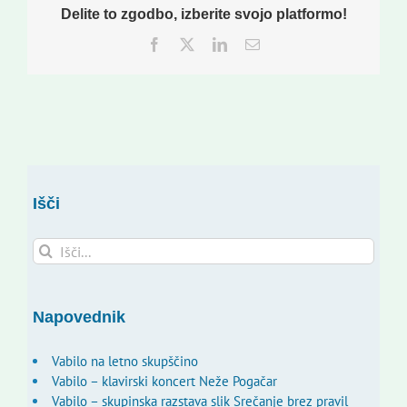
Delite to zgodbo, izberite svojo platformo!
Facebook
Twitter
LinkedIn
Email
Išči
Search
for:
Napovednik
Vabilo na letno skupščino
Vabilo – klavirski koncert Neže Pogačar
Vabilo – skupinska razstava slik Srečanje brez pravil