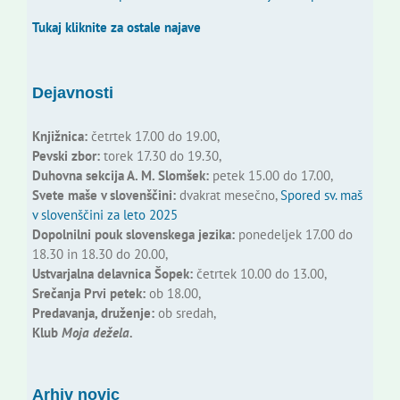
Tukaj kliknite za ostale najave
Dejavnosti
Knjižnica:
četrtek 17.00 do 19.00,
Pevski zbor:
torek 17.30 do 19.30,
Duhovna sekcija A. M. Slomšek:
petek 15.00 do 17.00,
Svete maše v slovenščini:
dvakrat mesečno,
Spored sv. maš
v slovenščini za leto 2025
Dopolnilni pouk slovenskega jezika:
ponedeljek 17.00 do
18.30 in 18.30 do 20.00,
Ustvarjalna delavnica Šopek:
četrtek 10.00 do 13.00,
Srečanja Prvi petek:
ob 18.00,
Predavanja, druženje:
ob sredah,
Klub
Moja dežela.
Arhiv novic