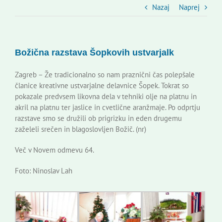
Slovenski dom Zagreb
Nazaj
Naprej
Svet
Božična razstava Šopkovih ustvarjalk
Kontakti
Zagreb – Že tradicionalno so nam praznični čas polepšale
članice kreativne ustvarjalne delavnice Šopek. Tokrat so
pokazale predvsem likovna dela v tehniki olje na platnu in
Novi odmev – naše glasilo
akril na platnu ter jaslice in cvetlične aranžmaje. Po odprtju
razstave smo se družili ob prigrizku in eden drugemu
zaželeli srečen in blagoslovljen Božič. (nr)
Založništvo
Več v Novem odmevu 64.
Koristne informacije
Foto: Ninoslav Lah