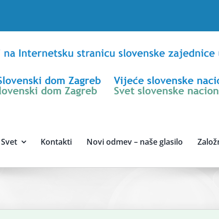
Svet
Kontakti
Novi odmev – naše glasilo
Založ