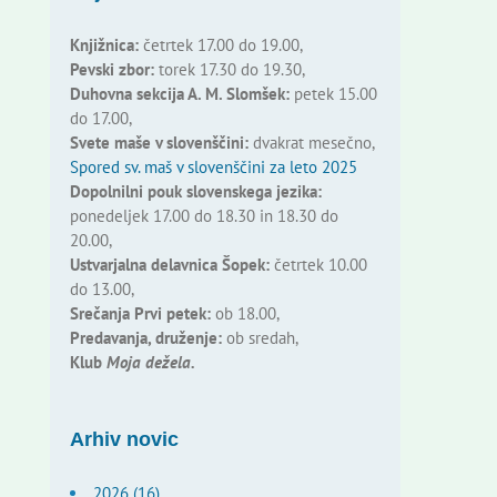
Knjižnica:
četrtek 17.00 do 19.00,
Pevski zbor:
torek 17.30 do 19.30,
Duhovna sekcija A. M. Slomšek:
petek 15.00
do 17.00,
Svete maše v slovenščini:
dvakrat mesečno,
Spored sv. maš v slovenščini za leto 2025
Dopolnilni pouk slovenskega jezika:
ponedeljek 17.00 do 18.30 in 18.30 do
20.00,
Ustvarjalna delavnica Šopek:
četrtek 10.00
do 13.00,
Srečanja Prvi petek:
ob 18.00,
Predavanja, druženje:
ob sredah,
Klub
Moja dežela.
Arhiv novic
2026 (16)