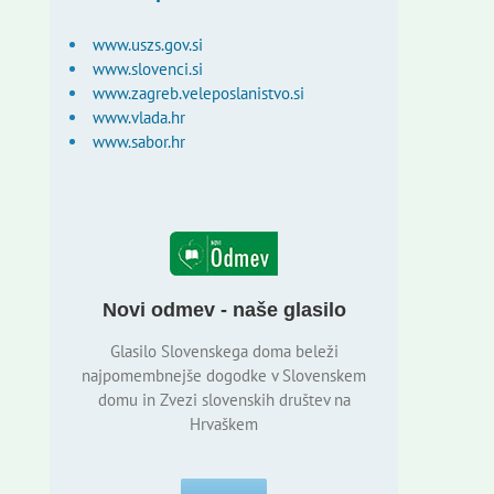
www.uszs.gov.si
www.slovenci.si
www.zagreb.veleposlanistvo.si
www.vlada.hr
www.sabor.hr
Novi odmev - naše glasilo
Glasilo Slovenskega doma beleži
najpomembnejše dogodke v Slovenskem
domu in Zvezi slovenskih društev na
Hrvaškem