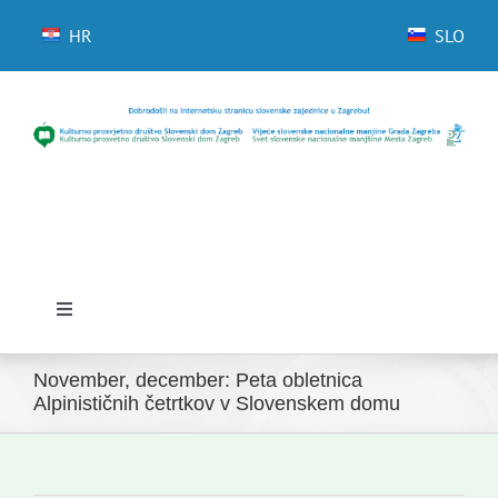
Skip
to
HR
SLO
content
Toggle
Navigation
Domov
November, december: Peta obletnica
Alpinističnih četrtkov v Slovenskem domu
Novice