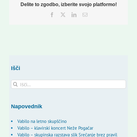
Delite to zgodbo, izberite svojo platformo!
Facebook
Twitter
LinkedIn
Email
Išči
Search
for:
Napovednik
Vabilo na letno skupščino
Vabilo – klavirski koncert Neže Pogačar
Vabilo – skupinska razstava slik Srečanje brez pravil