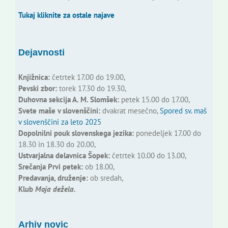
Tukaj kliknite za ostale najave
Dejavnosti
Knjižnica:
četrtek 17.00 do 19.00,
Pevski zbor:
torek 17.30 do 19.30,
Duhovna sekcija A. M. Slomšek:
petek 15.00 do 17.00,
Svete maše v slovenščini:
dvakrat mesečno,
Spored sv. maš
v slovenščini za leto 2025
Dopolnilni pouk slovenskega jezika:
ponedeljek 17.00 do
18.30 in 18.30 do 20.00,
Ustvarjalna delavnica Šopek:
četrtek 10.00 do 13.00,
Srečanja Prvi petek:
ob 18.00,
Predavanja, druženje:
ob sredah,
Klub
Moja dežela.
Arhiv novic