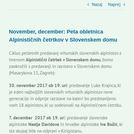
Slovenski dom Zagreb
Nazaj
Naprej
Svet
November, december: Peta obletnica
Alpinističnih četrtkov v Slovenskem domu
Kontakti
Ciklus petletnih predavanj vrhunskih slovenskih alpinistov z
imenom
Alpinistični četrtek v Slovenskem domu
, bomo
Novi odmev – naše glasilo
zaokrožili s predavanji in razstavo v Slovenskem domu
(Masarykova 13, Zagreb):
Založništvo
30. november 2017 ob 19. uri
: predavanje Luke Krajnca, ki
je eden najboljših slovenskih vrhunskih alpinistov nove
generacije in odprtje razstave na kateri bo predstavljeno
Koristne informacije
vseh 18 alpinistov, ki so sodelovali na Alpinističnem četrtku.
7. december 2017 ob 19. ur
i: predavanje slovenske
alpinistke
Nastje Davidove
in hrvaške alpinistke
Ive Božić
, ki
sta skupaj bile na odpravi v Kirigistanu.