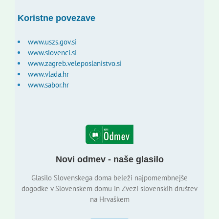
Koristne povezave
www.uszs.gov.si
www.slovenci.si
www.zagreb.veleposlanistvo.si
www.vlada.hr
www.sabor.hr
Novi odmev - naše glasilo
Glasilo Slovenskega doma beleži najpomembnejše
dogodke v Slovenskem domu in Zvezi slovenskih društev
na Hrvaškem