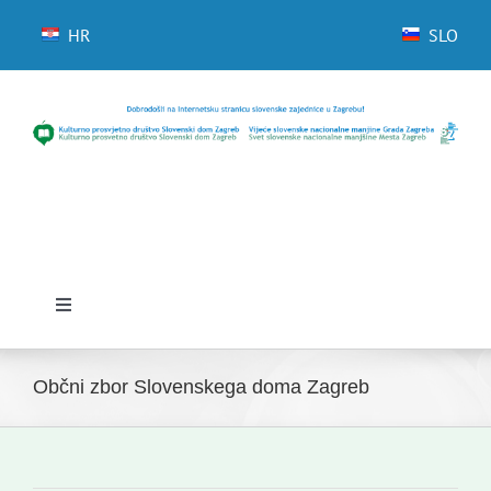
Skip
to
HR
SLO
content
Toggle
Navigation
Domov
Občni zbor Slovenskega doma Zagreb
Novice