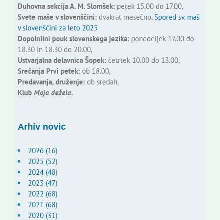
Duhovna sekcija A. M. Slomšek:
petek 15.00 do 17.00,
Svete maše v slovenščini:
dvakrat mesečno,
Spored sv. maš
v slovenščini za leto 2025
Dopolnilni pouk slovenskega jezika:
ponedeljek 17.00 do
18.30 in 18.30 do 20.00,
Ustvarjalna delavnica Šopek:
četrtek 10.00 do 13.00,
Srečanja Prvi petek:
ob 18.00,
Predavanja, druženje:
ob sredah,
Klub
Moja dežela.
Arhiv novic
2026 (16)
2025 (52)
2024 (48)
2023 (47)
2022 (68)
2021 (68)
2020 (31)