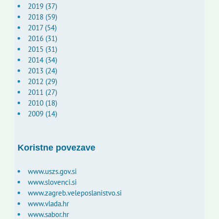
2019 (37)
2018 (59)
2017 (54)
2016 (31)
2015 (31)
2014 (34)
2013 (24)
2012 (29)
2011 (27)
2010 (18)
2009 (14)
Koristne povezave
www.uszs.gov.si
www.slovenci.si
www.zagreb.veleposlanistvo.si
www.vlada.hr
www.sabor.hr