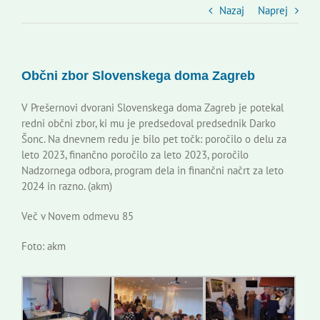
Slovenski dom Zagreb
Nazaj
Naprej
Svet
Občni zbor Slovenskega doma Zagreb
Kontakti
V Prešernovi dvorani Slovenskega doma Zagreb je potekal
redni občni zbor, ki mu je predsedoval predsednik Darko
Šonc. Na dnevnem redu je bilo pet točk: poročilo o delu za
Novi odmev – naše glasilo
leto 2023, finančno poročilo za leto 2023, poročilo
Nadzornega odbora, program dela in finančni načrt za leto
2024 in razno. (akm)
Založništvo
Več v Novem odmevu 85
Koristne informacije
Foto: akm