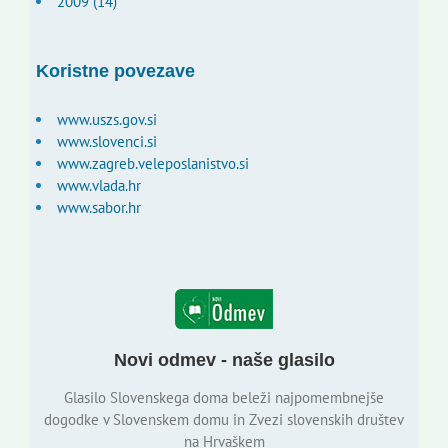
2009 (14)
Koristne povezave
www.uszs.gov.si
www.slovenci.si
www.zagreb.veleposlanistvo.si
www.vlada.hr
www.sabor.hr
Novi odmev - naše glasilo
Glasilo Slovenskega doma beleži najpomembnejše
dogodke v Slovenskem domu in Zvezi slovenskih društev
na Hrvaškem