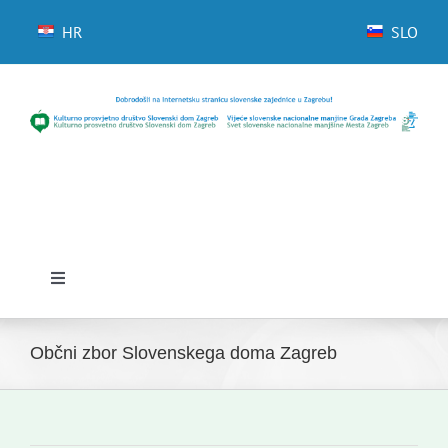
Skip
to
HR
SLO
content
Toggle
Navigation
Domov
Občni zbor Slovenskega doma Zagreb
Novice