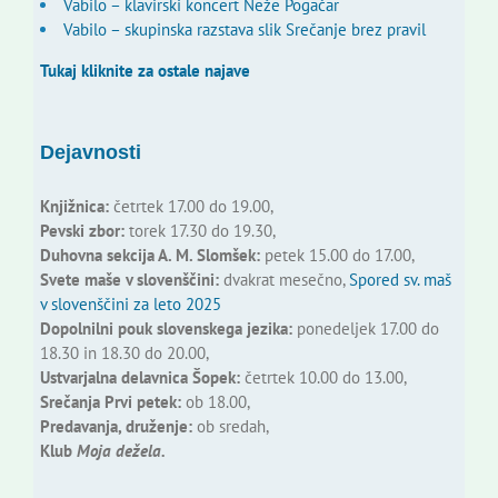
Vabilo – klavirski koncert Neže Pogačar
Vabilo – skupinska razstava slik Srečanje brez pravil
Tukaj kliknite za ostale najave
Dejavnosti
Knjižnica:
četrtek 17.00 do 19.00,
Pevski zbor:
torek 17.30 do 19.30,
Duhovna sekcija A. M. Slomšek:
petek 15.00 do 17.00,
Svete maše v slovenščini:
dvakrat mesečno,
Spored sv. maš
v slovenščini za leto 2025
Dopolnilni pouk slovenskega jezika:
ponedeljek 17.00 do
18.30 in 18.30 do 20.00,
Ustvarjalna delavnica Šopek:
četrtek 10.00 do 13.00,
Srečanja Prvi petek:
ob 18.00,
Predavanja, druženje:
ob sredah,
Klub
Moja dežela.