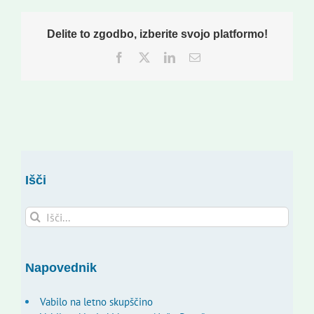
Delite to zgodbo, izberite svojo platformo!
Facebook
Twitter
LinkedIn
Email
Išči
Search
for:
Napovednik
Vabilo na letno skupščino