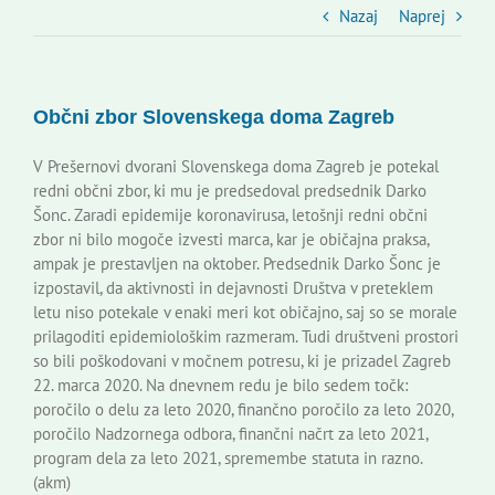
Slovenski dom Zagreb
Nazaj
Naprej
Svet
Občni zbor Slovenskega doma Zagreb
Kontakti
V Prešernovi dvorani Slovenskega doma Zagreb je potekal
redni občni zbor, ki mu je predsedoval predsednik Darko
Šonc. Zaradi epidemije koronavirusa, letošnji redni občni
Novi odmev – naše glasilo
zbor ni bilo mogoče izvesti marca, kar je običajna praksa,
ampak je prestavljen na oktober. Predsednik Darko Šonc je
izpostavil, da aktivnosti in dejavnosti Društva v preteklem
Založništvo
letu niso potekale v enaki meri kot običajno, saj so se morale
prilagoditi epidemiološkim razmeram. Tudi društveni prostori
so bili poškodovani v močnem potresu, ki je prizadel Zagreb
Koristne informacije
22. marca 2020. Na dnevnem redu je bilo sedem točk:
poročilo o delu za leto 2020, finančno poročilo za leto 2020,
poročilo Nadzornega odbora, finančni načrt za leto 2021,
program dela za leto 2021, spremembe statuta in razno.
(akm)