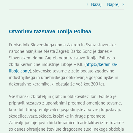
Slovenski dom Zagreb
Nazaj
Naprej
Svet
Otvoritev razstave Tonija Politea
Kontakti
Predsednik Slovenskega doma Zagreb in Sveta slovenske
narodne manjšine Mesta Zagreb Darko Šonc je danes v
Slovenskem domu Zagreb odprl razstavo Tonija Politea o
Novi odmev – naše glasilo
zbirki Keramične industrije Liboje – KIL (
https://keramika-
liboje.com/
), slovenske tovarne z zelo bogato zgodovino
industrijskega in umetniškega oblikovanja gospodinjske in
Založništvo
dekorativne keramike, ki obstaja že več kot 200 let.
Vsestranski zbiratelj in grafični oblikovalec Toni Politeo je
Koristne informacije
pripravil razstavo z uporabnimi predmeti omenjene tovarne,
ki so bili tihi spremljevalci gospodinjstev po vsej Jugoslaviji:
skodelice, vaze, sklede, krožnike in druge predmete.
Zahvaljujoč njegovi zbirki keramičnih artefaktov iz te tovarne
so danes ohranjene številne dragocene sledi nekega obdobja