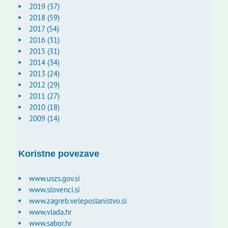
2019 (37)
2018 (59)
2017 (54)
2016 (31)
2015 (31)
2014 (34)
2013 (24)
2012 (29)
2011 (27)
2010 (18)
2009 (14)
Koristne povezave
www.uszs.gov.si
www.slovenci.si
www.zagreb.veleposlanistvo.si
www.vlada.hr
www.sabor.hr