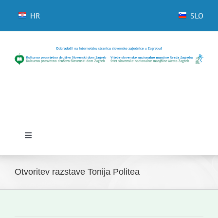
Skip
to
HR
SLO
content
Toggle
Navigation
Domov
Otvoritev razstave Tonija Politea
Novice