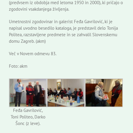
(predvsem iz obdobja med letoma 1950 in 2000), ki pričajo o
zgodovini vsakdanjega življenja.
Umetnostni zgodovinar in galerist Feđa Gavrilović, ki je
napisal uvodno besedilo kataloga, je predstavil delo Tonija
Politea, razstavljene predmete in se zahvalil Slovenskemu
domu Zagreb. (akm)
Več v Novem odmevu 83.
Foto: akm
Feđa Gavrilović,
Toni Politeo, Darko
Šonc (z leve).