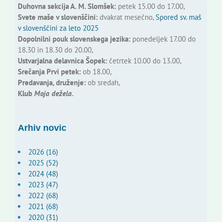
Duhovna sekcija A. M. Slomšek:
petek 15.00 do 17.00,
Svete maše v slovenščini:
dvakrat mesečno,
Spored sv. maš
v slovenščini za leto 2025
Dopolnilni pouk slovenskega jezika:
ponedeljek 17.00 do
18.30 in 18.30 do 20.00,
Ustvarjalna delavnica Šopek:
četrtek 10.00 do 13.00,
Srečanja Prvi petek:
ob 18.00,
Predavanja, druženje:
ob sredah,
Klub
Moja dežela.
Arhiv novic
2026 (16)
2025 (52)
2024 (48)
2023 (47)
2022 (68)
2021 (68)
2020 (31)