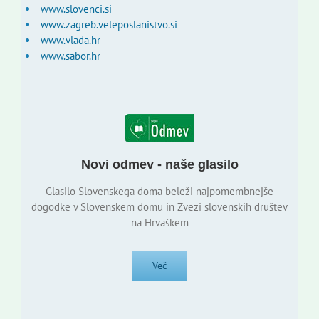
www.slovenci.si
www.zagreb.veleposlanistvo.si
www.vlada.hr
www.sabor.hr
Novi odmev - naše glasilo
Glasilo Slovenskega doma beleži najpomembnejše
dogodke v Slovenskem domu in Zvezi slovenskih društev
na Hrvaškem
Več