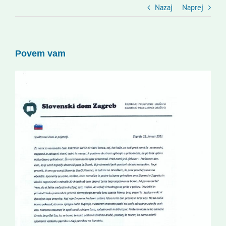
Slovenski dom Zagreb
Nazaj
Naprej
Svet
Povem vam
Kontakti
Novi odmev – naše glasilo
Založništvo
Koristne informacije