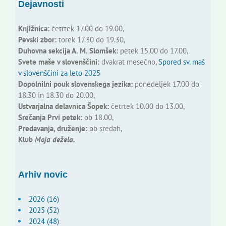
Dejavnosti
Knjižnica:
četrtek 17.00 do 19.00,
Pevski zbor:
torek 17.30 do 19.30,
Duhovna sekcija A. M. Slomšek:
petek 15.00 do 17.00,
Svete maše v slovenščini:
dvakrat mesečno,
Spored sv. maš
v slovenščini za leto 2025
Dopolnilni pouk slovenskega jezika:
ponedeljek 17.00 do
18.30 in 18.30 do 20.00,
Ustvarjalna delavnica Šopek:
četrtek 10.00 do 13.00,
Srečanja Prvi petek:
ob 18.00,
Predavanja, druženje:
ob sredah,
Klub
Moja dežela.
Arhiv novic
2026 (16)
2025 (52)
2024 (48)