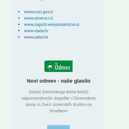
www.uszs.gov.si
www.slovenci.si
www.zagreb.veleposlanistvo.si
www.vlada.hr
www.sabor.hr
Novi odmev - naše glasilo
Glasilo Slovenskega doma beleži
najpomembnejše dogodke v Slovenskem
domu in Zvezi slovenskih društev na
Hrvaškem