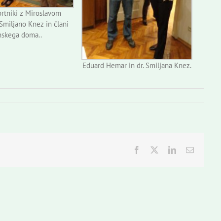
rtniki z Miroslavom
 Smiljano Knez in člani
nskega doma..
Eduard Hemar in dr. Smiljana Knez.
Facebook
Twitter
LinkedIn
Email