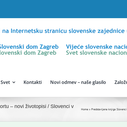
Svet
Kontakti
Novi odmev – naše glasilo
Založ
rtu – novi životopisi / Slovenci v
Home
»
Predstavljena knjiga Slovenci 