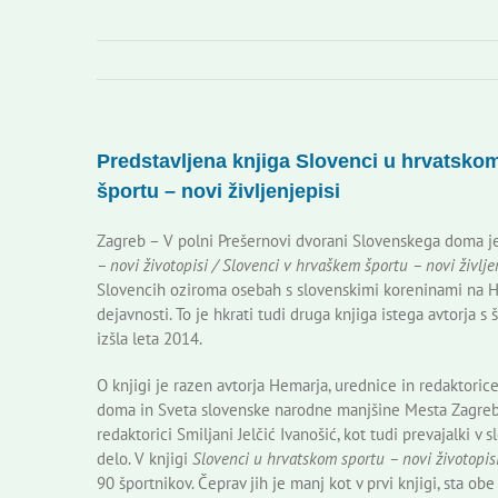
Predstavljena knjiga Slovenci u hrvatskom
športu – novi življenjepisi
Zagreb – V polni Prešernovi dvorani Slovenskega doma je
– novi životopisi / Slovenci v hrvaškem športu – novi življe
Slovencih oziroma osebah s slovenskimi koreninami na Hr
dejavnosti. To je hkrati tudi druga knjiga istega avtorja 
izšla leta 2014.
O knjigi je razen avtorja Hemarja, urednice in redaktoric
doma in Sveta slovenske narodne manjšine Mesta Zagreb Dar
redaktorici Smiljani Jelčić Ivanošić, kot tudi prevajalki v
delo. V knjigi
Slovenci u hrvatskom sportu – novi životopisi
90 športnikov. Čeprav jih je manj kot v prvi knjigi, sta obe