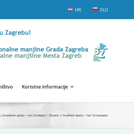
HR
SLO
ništvo
Koristne informacije
u hrvatskom sportu – novi životopisi / Slovenci v hrvaškem športu – novi življenjepisi