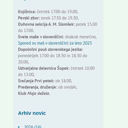
Knjižnica:
četrtek 17.00 do 19.00,
Pevski zbor:
torek 17.30 do 19.30,
Duhovna sekcija A. M. Slomšek:
petek 15.00
do 17.00,
Svete maše v slovenščini:
dvakrat mesečno,
Spored sv. maš v slovenščini za leto 2025
Dopolnilni pouk slovenskega jezika:
ponedeljek 17.00 do 18.30 in 18.30 do
20.00,
Ustvarjalna delavnica Šopek:
četrtek 10.00
do 13.00,
Srečanja Prvi petek:
ob 18.00,
Predavanja, druženje:
ob sredah,
Klub
Moja dežela.
Arhiv novic
2026 (16)