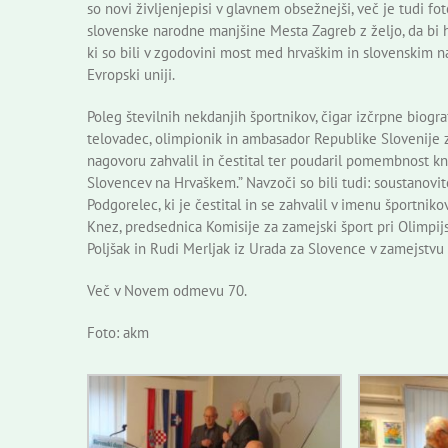
so novi življenjepisi v glavnem obsežnejši, več je tudi fo
slovenske narodne manjšine Mesta Zagreb z željo, da bi 
ki so bili v zgodovini most med hrvaškim in slovenskim na
Evropski uniji.
Poleg številnih nekdanjih športnikov, čigar izčrpne biografi
telovadec, olimpionik in ambasador Republike Slovenije za
nagovoru zahvalil in čestital ter poudaril pomembnost kn
Slovencev na Hrvaškem.” Navzoči so bili tudi: soustanovit
Podgorelec, ki je čestital in se zahvalil v imenu športniko
Knez, predsednica Komisije za zamejski šport pri Olimpi
Poljšak in Rudi Merljak iz Urada za Slovence v zamejstvu 
Več v Novem odmevu 70.
Foto: akm