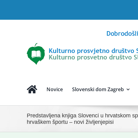
Skip
to
content
Novice
Slovenski dom Zagreb
Predstavljena knjiga Slovenci u hrvatskom spo
hrvaškem športu – novi življenjepisi