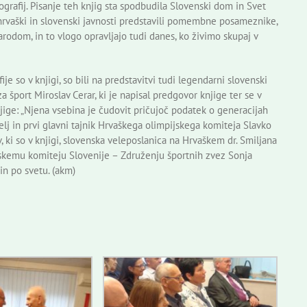
tografij. Pisanje teh knjig sta spodbudila Slovenski dom in Svet
hrvaški in slovenski javnosti predstavili pomembne posameznike,
rodom, in to vlogo opravljajo tudi danes, ko živimo skupaj v
je so v knjigi, so bili na predstavitvi tudi legendarni slovenski
 šport Miroslav Cerar, ki je napisal predgovor knjige ter se v
jige: „Njena vsebina je čudovit pričujoč podatek o generacijah
elj in prvi glavni tajnik Hrvaškega olimpijskega komiteja Slavko
v, ki so v knjigi, slovenska veleposlanica na Hrvaškem dr. Smiljana
jskemu komiteju Slovenije – Združenju športnih zvez Sonja
in po svetu. (akm)