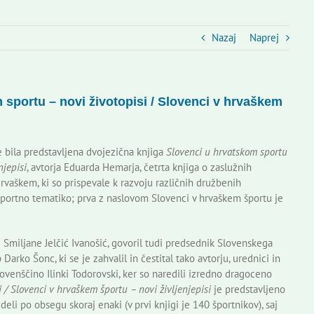
Nazaj
Naprej
 sportu – novi životopisi / Slovenci v hrvaškem
 bila predstavljena dvojezična knjiga
Slovenci u hrvatskom sportu
njepisi
, avtorja Eduarda Hemarja, četrta knjiga o zaslužnih
vaškem, ki so prispevale k razvoju različnih družbenih
s športno tematiko; prva z naslovom Slovenci v hrvaškem športu je
e Smiljane Jelčić Ivanošić, govoril tudi predsednik Slovenskega
ko Šonc, ki se je zahvalil in čestital tako avtorju, urednici in
 slovenščino Ilinki Todorovski, ker so naredili izredno dragoceno
 / Slovenci v hrvaškem športu – novi življenjepisi
je predstavljeno
 deli po obsegu skoraj enaki (v prvi knjigi je 140 športnikov), saj