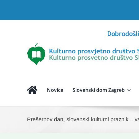
Skip
to
content
Novice
Slovenski dom Zagreb
Prešernov dan, slovenski kulturni praznik – v