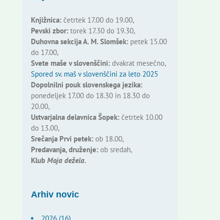
Knjižnica:
četrtek 17.00 do 19.00,
Pevski zbor:
torek 17.30 do 19.30,
Duhovna sekcija A. M. Slomšek:
petek 15.00
do 17.00,
Svete maše v slovenščini:
dvakrat mesečno,
Spored sv. maš v slovenščini za leto 2025
Dopolnilni pouk slovenskega jezika:
ponedeljek 17.00 do 18.30 in 18.30 do
20.00,
Ustvarjalna delavnica Šopek:
četrtek 10.00
do 13.00,
Srečanja Prvi petek:
ob 18.00,
Predavanja, druženje:
ob sredah,
Klub
Moja dežela.
Arhiv novic
2026 (16)