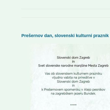
Prešernov dan, slovenski kulturni praznik 