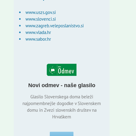
www.uszs.gov.si
www.slovenci.si
www.zagreb.veleposlanistvo.si
www.vlada.hr
www.sabor.hr
Novi odmev - naše glasilo
Glasilo Slovenskega doma beleži
najpomembnejše dogodke v Slovenskem
domu in Zvezi slovenskih društev na
Hrvaškem