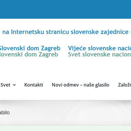
Svet
Kontakti
Novi odmev – naše glasilo
Založ
abilo