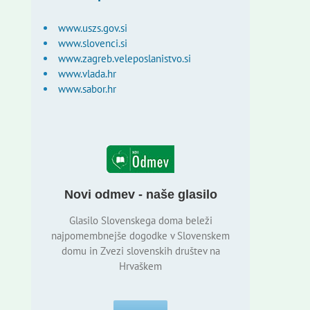
www.uszs.gov.si
www.slovenci.si
www.zagreb.veleposlanistvo.si
www.vlada.hr
www.sabor.hr
Novi odmev - naše glasilo
Glasilo Slovenskega doma beleži
najpomembnejše dogodke v Slovenskem
domu in Zvezi slovenskih društev na
Hrvaškem