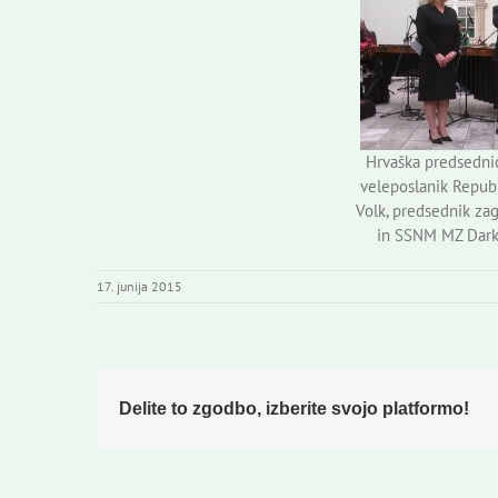
Hrvaška predsednic
veleposlanik Republ
Volk, predsednik z
in SSNM MZ Darko
17. junija 2015
Delite to zgodbo, izberite svojo platformo!