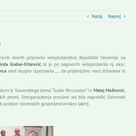
Nazaj
Naprej
i
vih dvorih pripravilo veleposlaništvo Republike Slovenije na
inda Grabar-Kitarović
, ki je po nagovorih veleposlanika nj. eksc.
nca
med drugim izpostavila „… da prijateljstvo med državama in
alcev iz Slovenskega doma “Sudar Percussion” in
Matej Meštrović
,
skih pesmi. Soorganizatorja proslave sta bila zagrebški Slovenski
 podpori slovenskih gospodarstvenikov. (akm)