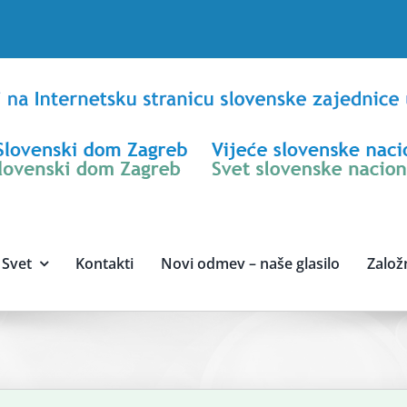
Svet
Kontakti
Novi odmev – naše glasilo
Založ