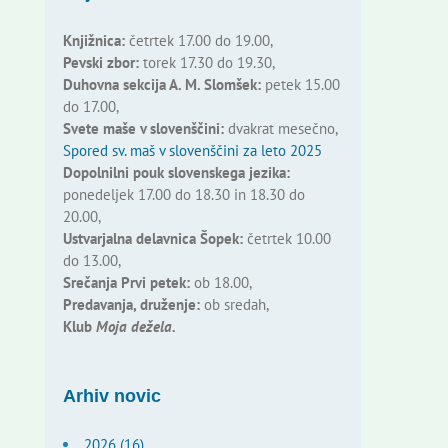
Knjižnica:
četrtek 17.00 do 19.00,
Pevski zbor:
torek 17.30 do 19.30,
Duhovna sekcija A. M. Slomšek:
petek 15.00
do 17.00,
Svete maše v slovenščini:
dvakrat mesečno,
Spored sv. maš v slovenščini za leto 2025
Dopolnilni pouk slovenskega jezika:
ponedeljek 17.00 do 18.30 in 18.30 do
20.00,
Ustvarjalna delavnica Šopek:
četrtek 10.00
do 13.00,
Srečanja Prvi petek:
ob 18.00,
Predavanja, druženje:
ob sredah,
Klub
Moja dežela.
Arhiv novic
2026 (16)