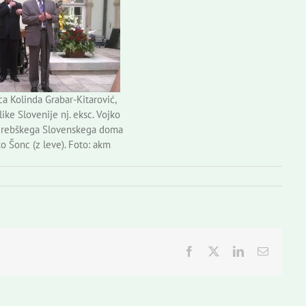
a Kolinda Grabar-Kitarović,
ike Slovenije nj. eksc. Vojko
agrebškega Slovenskega doma
 Šonc (z leve). Foto: akm
Facebook
Twitter
LinkedIn
Email