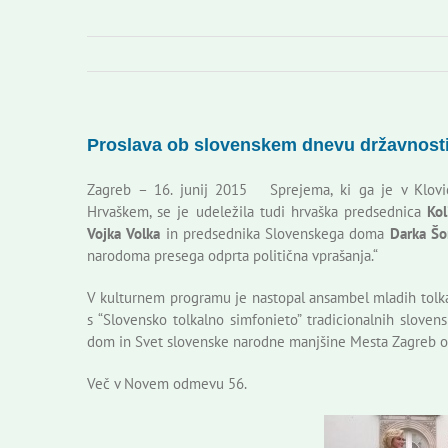
Proslava ob slovenskem dnevu državnost
Zagreb – 16. junij 2015 Sprejema, ki ga je v Kloviće
Hrvaškem, se je udeležila tudi hrvaška predsednica
Kol
Vojka Volka
in predsednika Slovenskega doma
Darka Šo
narodoma presega odprta politična vprašanja.“
V kulturnem programu je nastopal ansambel mladih tolk
s “Slovensko tolkalno simfonieto” tradicionalnih sloven
dom in Svet slovenske narodne manjšine Mesta Zagreb ob
Več v Novem odmevu 56.