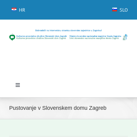
Skip
to
HR
SLO
content
Toggle
Navigation
Domov
Pustovanje v Slovenskem domu Zagreb
Novice