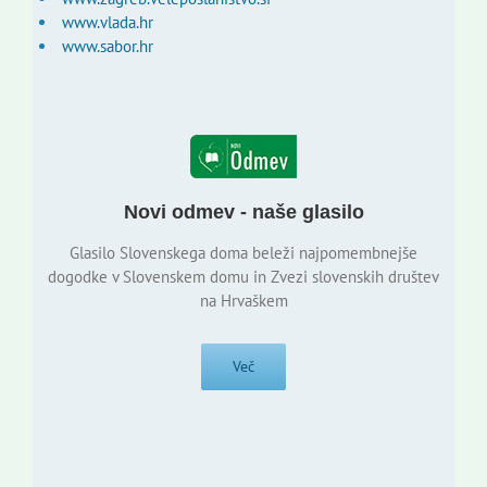
www.vlada.hr
www.sabor.hr
Novi odmev - naše glasilo
Glasilo Slovenskega doma beleži najpomembnejše
dogodke v Slovenskem domu in Zvezi slovenskih društev
na Hrvaškem
Več