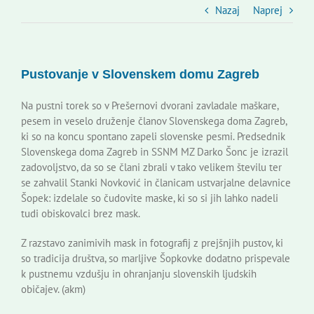
Slovenski dom Zagreb
Nazaj
Naprej
Svet
Pustovanje v Slovenskem domu Zagreb
Kontakti
Na pustni torek so v Prešernovi dvorani zavladale maškare,
pesem in veselo druženje članov Slovenskega doma Zagreb,
ki so na koncu spontano zapeli slovenske pesmi. Predsednik
Novi odmev – naše glasilo
Slovenskega doma Zagreb in SSNM MZ Darko Šonc je izrazil
zadovoljstvo, da so se člani zbrali v tako velikem številu ter
se zahvalil Stanki Novković in članicam ustvarjalne delavnice
Založništvo
Šopek: izdelale so čudovite maske, ki so si jih lahko nadeli
tudi obiskovalci brez mask.
Koristne informacije
Z razstavo zanimivih mask in fotografij z prejšnjih pustov, ki
so tradicija društva, so marljive Šopkovke dodatno prispevale
k pustnemu vzdušju in ohranjanju slovenskih ljudskih
običajev. (akm)