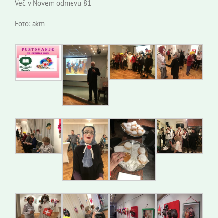
Več v Novem odmevu 81
Foto: akm