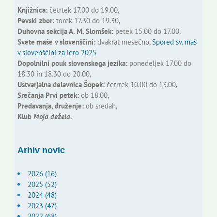
Knjižnica:
četrtek 17.00 do 19.00,
Pevski zbor:
torek 17.30 do 19.30,
Duhovna sekcija A. M. Slomšek:
petek 15.00 do 17.00,
Svete maše v slovenščini:
dvakrat mesečno,
Spored sv. maš
v slovenščini za leto 2025
Dopolnilni pouk slovenskega jezika:
ponedeljek 17.00 do
18.30 in 18.30 do 20.00,
Ustvarjalna delavnica Šopek:
četrtek 10.00 do 13.00,
Srečanja Prvi petek:
ob 18.00,
Predavanja, druženje:
ob sredah,
Klub
Moja dežela.
Arhiv novic
2026 (16)
2025 (52)
2024 (48)
2023 (47)
2022 (68)