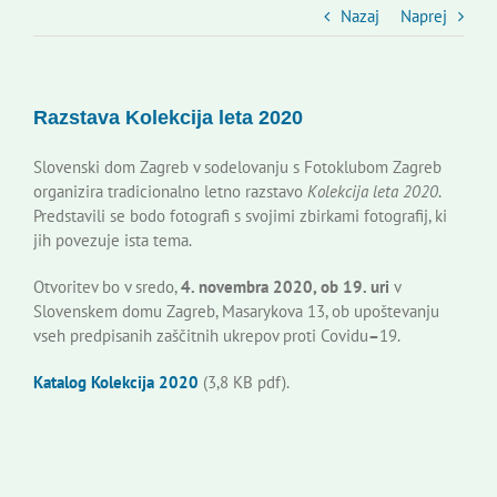
Slovenski dom Zagreb
Nazaj
Naprej
Svet
Razstava Kolekcija leta 2020
Kontakti
Slovenski dom Zagreb v sodelovanju s Fotoklubom Zagreb
organizira tradicionalno letno razstavo
Kolekcija leta 2020
.
Predstavili se bodo fotografi s svojimi zbirkami fotografij, ki
Novi odmev – naše glasilo
jih povezuje ista tema.
Otvoritev bo v sredo,
4. novembra 2020, ob 19. uri
v
Založništvo
Slovenskem domu Zagreb, Masarykova 13, ob upoštevanju
vseh predpisanih zaščitnih ukrepov proti Covidu
–
19.
Koristne informacije
Katalog Kolekcija 2020
(3,8 KB pdf).