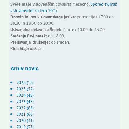
Svete maše v slovenščini:
dvakrat mesečno,
Spored sv. maš
v slovenščini za leto 2025
Dopolnilni pouk slovenskega jezika:
ponedeljek 17.00 do
18.30 in 18.30 do 20.00,
Ustvarjalna delavnica Šopek:
četrtek 10.00 do 13.00,
Srečanja Prvi petek:
ob 18.00,
Predavanja, druženje:
ob sredah,
Klub
Moja dežela.
Arhiv novic
2026 (16)
2025 (52)
2024 (48)
2023 (47)
2022 (68)
2021 (68)
2020 (31)
2019 (37)