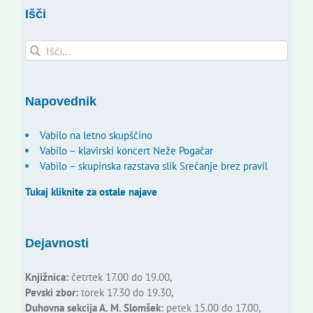
Išči
Search
for:
Napovednik
Vabilo na letno skupščino
Vabilo – klavirski koncert Neže Pogačar
Vabilo – skupinska razstava slik Srečanje brez pravil
Tukaj kliknite za ostale najave
Dejavnosti
Knjižnica:
četrtek 17.00 do 19.00,
Pevski zbor:
torek 17.30 do 19.30,
Duhovna sekcija A. M. Slomšek:
petek 15.00 do 17.00,