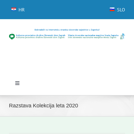
Skip
to
HR
SLO
content
Toggle
Navigation
Domov
Razstava Kolekcija leta 2020
Novice