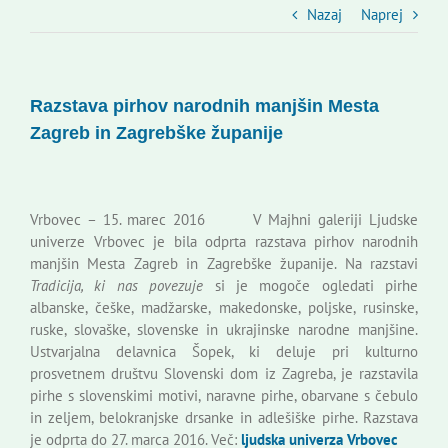
Slovenski dom Zagreb
Nazaj
Naprej
Svet
Razstava pirhov narodnih manjšin Mesta
Zagreb in Zagrebške županije
Kontakti
Novi odmev – naše glasilo
Vrbovec – 15. marec 2016 V Majhni galeriji Ljudske
univerze Vrbovec je bila odprta razstava pirhov narodnih
manjšin Mesta Zagreb in Zagrebške županije. Na razstavi
Založništvo
Tradicija, ki nas povezuje
si je mogoče ogledati pirhe
albanske, češke, madžarske, makedonske, poljske, rusinske,
ruske, slovaške, slovenske in ukrajinske narodne manjšine.
Koristne informacije
Ustvarjalna delavnica Šopek, ki deluje pri kulturno
prosvetnem društvu Slovenski dom iz Zagreba, je razstavila
pirhe s slovenskimi motivi, naravne pirhe, obarvane s čebulo
in zeljem, belokranjske drsanke in adlešiške pirhe. Razstava
je odprta do 27. marca 2016. Več:
ljudska univerza Vrbovec