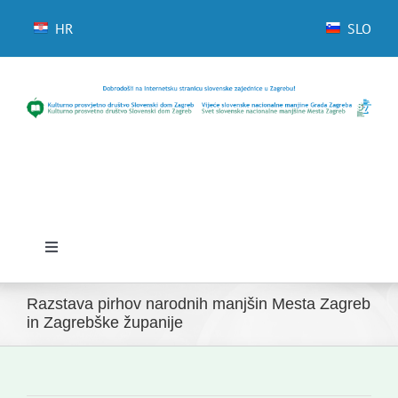
Skip
to
HR
SLO
content
Toggle
Navigation
Domov
Razstava pirhov narodnih manjšin Mesta Zagreb
in Zagrebške županije
Novice