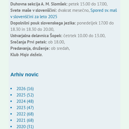
Duhovna sekcija A. M. Slomšek:
petek 15.00 do 17.00,
Svete maše v slovenščini:
dvakrat mesečno,
Spored sv. maš
v slovenščini za leto 2025
Dopolnilni pouk slovenskega jezika:
ponedeljek 17.00 do
18.30 in 18.30 do 20.00,
Ustvarjalna delavnica Šopek:
četrtek 10.00 do 13.00,
Srečanja Prvi petek:
ob 18.00,
Predavanja, druženje:
ob sredah,
Klub
Moja dežela.
Arhiv novic
2026 (16)
2025 (52)
2024 (48)
2023 (47)
2022 (68)
2021 (68)
2020 (31)