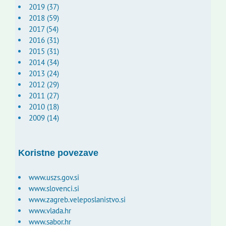
2019 (37)
2018 (59)
2017 (54)
2016 (31)
2015 (31)
2014 (34)
2013 (24)
2012 (29)
2011 (27)
2010 (18)
2009 (14)
Koristne povezave
www.uszs.gov.si
www.slovenci.si
www.zagreb.veleposlanistvo.si
www.vlada.hr
www.sabor.hr