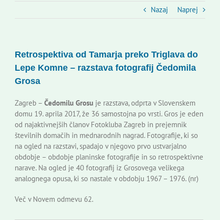
Slovenski dom Zagreb
Nazaj
Naprej
Svet
Retrospektiva od Tamarja preko Triglava do
Lepe Komne – razstava fotografij Čedomila
Kontakti
Grosa
Zagreb –
Čedomilu Grosu
je razstava, odprta v Slovenskem
Novi odmev – naše glasilo
domu 19. aprila 2017, že 36 samostojna po vrsti. Gros je eden
od najaktivnejših članov Fotokluba Zagreb in prejemnik
številnih domačih in mednarodnih nagrad. Fotografije, ki so
Založništvo
na ogled na razstavi, spadajo v njegovo prvo ustvarjalno
obdobje – obdobje planinske fotografije in so retrospektivne
narave. Na ogled je 40 fotografij iz Grosovega velikega
Koristne informacije
analognega opusa, ki so nastale v obdobju 1967 – 1976. (nr)
Več v Novem odmevu 62.