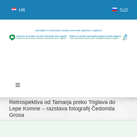
Skip
to
HR
SLO
content
Toggle
Navigation
Domov
Retrospektiva od Tamarja preko Triglava do
Lepe Komne – razstava fotografij Čedomila
Grosa
Novice