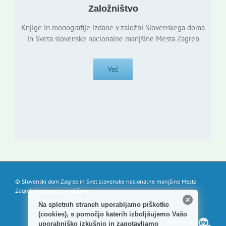
Založništvo
Knjige in monografije izdane v založbi Slovenskega doma
in Sveta slovenske nacionalne manjšine Mesta Zagreb
Več
© Slovenski dom Zagreb in Svet slovenske nacionalne manjšine Mesta
Zagreb. Vse pravice pridržane.
Na spletnih straneh uporabljamo piškotke
(cookies), s pomočjo katerih izboljšujemo Vašo
Powered by
uporabniško izkušnjo in zagotavljamo