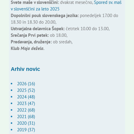
Svete maše v slovenščini:
dvakrat mesečno,
Spored sv. maš
v slovenščini za leto 2025
Dopolnilni pouk slovenskega jezika:
ponedeljek 17.00 do
18.30 in 18.30 do 20.00,
Ustvarjalna delavnica Šopek:
četrtek 10.00 do 13.00,
Srečanja Prvi petek:
ob 18.00,
Predavanja, druženje:
ob sredah,
Klub
Moja dežela.
Arhiv novic
2026 (16)
2025 (52)
2024 (48)
2023 (47)
2022 (68)
2021 (68)
2020 (31)
2019 (37)