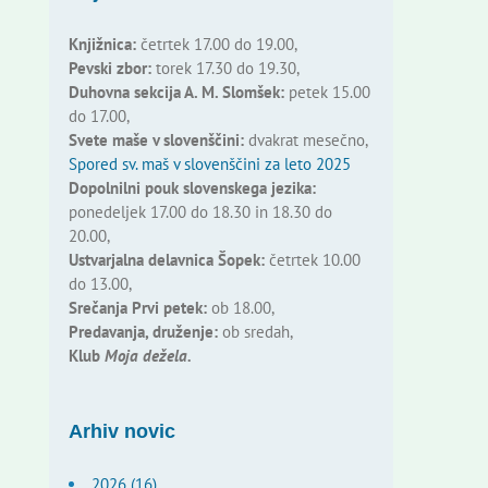
Knjižnica:
četrtek 17.00 do 19.00,
Pevski zbor:
torek 17.30 do 19.30,
Duhovna sekcija A. M. Slomšek:
petek 15.00
do 17.00,
Svete maše v slovenščini:
dvakrat mesečno,
Spored sv. maš v slovenščini za leto 2025
Dopolnilni pouk slovenskega jezika:
ponedeljek 17.00 do 18.30 in 18.30 do
20.00,
Ustvarjalna delavnica Šopek:
četrtek 10.00
do 13.00,
Srečanja Prvi petek:
ob 18.00,
Predavanja, druženje:
ob sredah,
Klub
Moja dežela.
Arhiv novic
2026 (16)