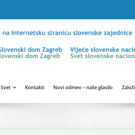
Svet
Kontakti
Novi odmev – naše glasilo
Založ