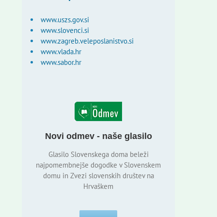
www.uszs.gov.si
www.slovenci.si
www.zagreb.veleposlanistvo.si
www.vlada.hr
www.sabor.hr
Novi odmev - naše glasilo
Glasilo Slovenskega doma beleži
najpomembnejše dogodke v Slovenskem
domu in Zvezi slovenskih društev na
Hrvaškem