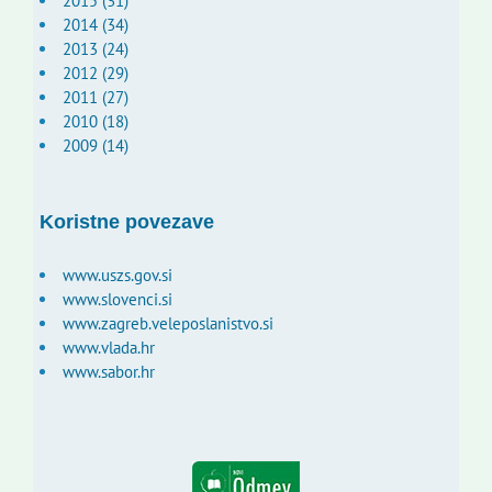
2015 (31)
2014 (34)
2013 (24)
2012 (29)
2011 (27)
2010 (18)
2009 (14)
Koristne povezave
www.uszs.gov.si
www.slovenci.si
www.zagreb.veleposlanistvo.si
www.vlada.hr
www.sabor.hr