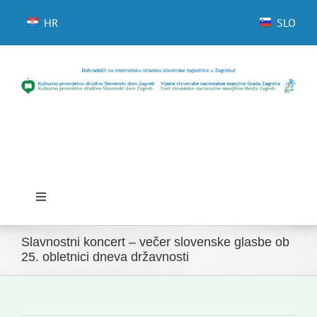
Skip
to
HR
SLO
content
Toggle
Navigation
Domov
Slavnostni koncert – večer slovenske glasbe ob
25. obletnici dneva državnosti
Novice