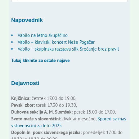
for:
Napovednik
Vabilo na letno skupščino
Vabilo – klavirski koncert Neže Pogačar
Vabilo – skupinska razstava slik Srečanje brez pravil
Tukaj kliknite za ostale najave
Dejavnosti
Knjižnica:
četrtek 17.00 do 19.00,
Pevski zbor:
torek 17.30 do 19.30,
Duhovna sekcija A. M. Slomšek:
petek 15.00 do 17.00,
Svete maše v slovenščini:
dvakrat mesečno,
Spored sv. maš
v slovenščini za leto 2025
Dopolnilni pouk slovenskega jezika:
ponedeljek 17.00 do