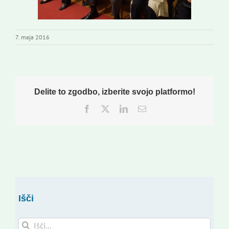
7. maja 2016
Delite to zgodbo, izberite svojo platformo!
Facebook
Twitter
LinkedIn
Email
Išči
Search