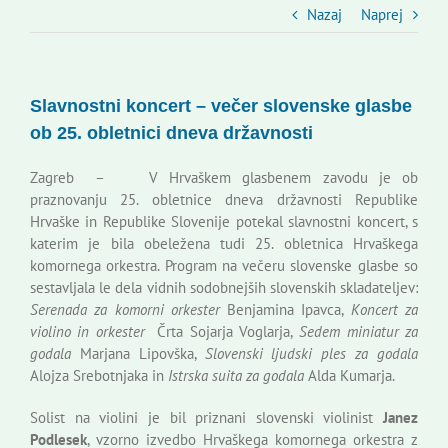
Slovenski dom Zagreb
Nazaj
Naprej
Svet
Slavnostni koncert – večer slovenske glasbe
ob 25. obletnici dneva državnosti
Kontakti
Zagreb – V Hrvaškem glasbenem zavodu je ob
praznovanju 25. obletnice dneva državnosti Republike
Novi odmev – naše glasilo
Hrvaške in Republike Slovenije potekal slavnostni koncert, s
katerim je bila obeležena tudi 25. obletnica Hrvaškega
komornega orkestra. Program na večeru slovenske glasbe so
Založništvo
sestavljala le dela vidnih sodobnejših slovenskih skladateljev:
Serenada za komorni orkester
Benjamina Ipavca,
Koncert za
violino in orkester
Črta Sojarja Voglarja,
Sedem miniatur za
Koristne informacije
godala
Marjana Lipovška,
Slovenski ljudski ples za godala
Alojza Srebotnjaka in
Istrska suita za godala
Alda Kumarja.
Solist na violini je bil priznani slovenski violinist
Janez
Podlesek
, vzorno izvedbo Hrvaškega komornega orkestra z