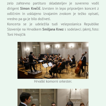
zelo zahtevno partituro skladateljev je suvereno vodil
dirigent
Simon Krečič
. Izvrsten in lepo pripravljen koncert z
odličnim in usklajeno izvajanim zvokom je težko opisati,
vredno pa ga je bilo doživeti.
Koncerta se je udeležila tudi veleposlanica Republike
Slovenije na Hrvaškem
Smiljana Knez
s sodelavci. (akm), foto:
Toni Hnojčik
Hrvaški komorni orkester.